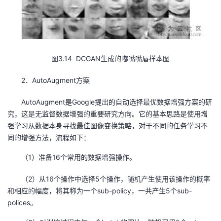
持
建
证
实
的
议
验
收
藏
图3.14 DCGAN生成的嘟嘴嘴唇样本图
2．AutoAugment方案
AutoAugment是Google提出的自动选择最优数据增强方案的研
究，这是无监督数据增强的重要研究方向。它的基本思路是使用增
强学习从数据本身寻找最佳图像变换策略，对于不同的任务学习不
同的增强方法，流程如下：
（1）准备16个常用的数据增强操作。
（2）从16个操作中选择5个操作，随机产生使用该操作的概率
和相应的幅度，将其称为一个sub-policy，一共产生5个sub-
polices。