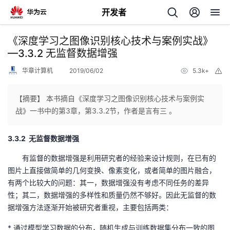
开发者
返
《深度学习之图像识别核心技术与案例实战》
回
—3.3.2 无监督数据增强
华章计算机
2019/06/02
5.3k+
举
报
【摘要】 本书摘自《深度学习之图像识别核心技术与案例实
战》一书中的第3章，第3.3.2节，作者是言有三 。
个
3.3.2 无监督数据增强
我
人
有监督的数据增强是利用研究者的经验来设计规则，在已有的
图片上直接做简单的几何变换、像素变化，或者简单的图片融合，
的
主
有两个比较大的问题：其一，数据增强没有考虑不同任务的差异
性；其二，数据增强的多样性和质量仍然不够好。因此无监督的数
开
页
据增强方法逐渐开始被研究者重视，主要包括两类：
发
* 通过模型学习数据的分布，随机生成与训练数据集分布一致的图