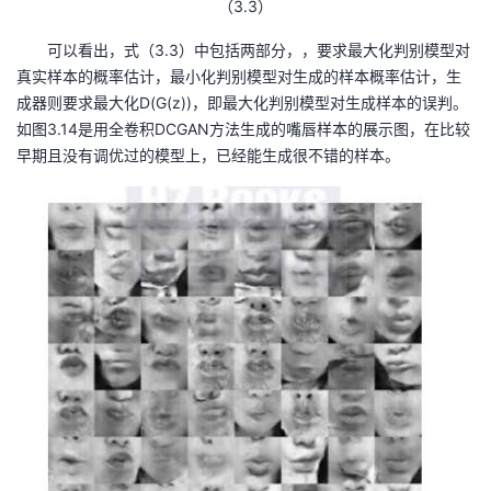
（3.3）
我
注
的
开
可以看出，式（3.3）中包括两部分，，要求最大化判别模型对
的
真实样本的概率估计，最小化判别模型对生成的样本概率估计，生
Programs
发
成器则要求最大化D(G(z))，即最大化判别模型对生成样本的误判。
如图3.14是用全卷积DCGAN方法生成的嘴唇样本的展示图，在比较
支
者
早期且没有调优过的模型上，已经能生成很不错的样本。
持
学
我
堂
的
我
我
技
的
的
我
术
云
课
的
我
支
声
程
认
的
我