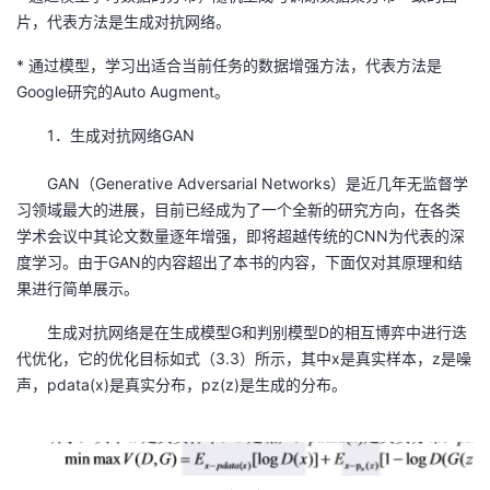
片，代表方法是生成对抗网络。
者
* 通过模型，学习出适合当前任务的数据增强方法，代表方法是
Google研究的Auto Augment。
我
1．生成对抗网络GAN
的
我
GAN（Generative Adversarial Networks）是近几年无监督学
博
的
我
习领域最大的进展，目前已经成为了一个全新的研究方向，在各类
学术会议中其论文数量逐年增强，即将超越传统的CNN为代表的深
客
论
的
我
度学习。由于GAN的内容超出了本书的内容，下面仅对其原理和结
果进行简单展示。
坛
圈
的
我
生成对抗网络是在生成模型G和判别模型D的相互博弈中进行迭
子
直
的
我
代优化，它的优化目标如式（3.3）所示，其中x是真实样本，z是噪
声，pdata(x)是真实分布，pz(z)是生成的分布。
我
播
活
的
我
动
关
的