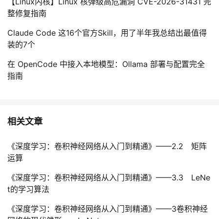
【Linux内核】Linux 核弹级高危漏洞 CVE-2026-31431 完
持
建
证
实
的
整修复指南
议
验
收
Claude Code 这16个官方Skill，用了半年我总结出最值得
装的7个
藏
在 OpenCode 中接入本地模型：Ollama 部署与配置完全
指南
相关文章
《深度学习：卷积神经网络从入门到精通》——2.2 矩阵
运算
《深度学习：卷积神经网络从入门到精通》——3.3 LeNe
t的学习算法
《深度学习：卷积神经网络从入门到精通》——3卷积神经