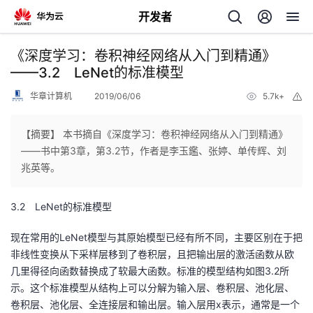
开发者
返
《深度学习：卷积神经网络从入门到精通》
回
——3.2 LeNet的标准模型
华章计算机
2019/06/06
5.7k+
举
报
【摘要】 本书摘自《深度学习：卷积神经网络从入门到精通》
——书中第3章，第3.2节，作者是李玉鑑、张婷、单传辉、刘
个
兆英等。
我
人
3.2 LeNet的标准模型
的
主
现在常用的LeNet模型与其原始模型已经有所不同，主要区别在于把
非线性变换从下采样层移到了卷积层，且把输出层的激活函数从欧
开
页
几里得径向函数替换成了软最大函数。标准的模型结构如图3.2所
示。这个标准模型从结构上可以分解为输入层、卷积层、池化层、
发
卷积层、池化层、全连接层和输出层。输入层用x表示，通常是一个