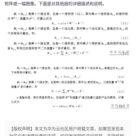
矩阵或一幅图像。下面是对其他层的详细描述和说明。
者
我
的
我
博
的
我
客
论
的
我
坛
圈
的
我
子
直
的
我
我
播
活
的
我
动
关
的
【版权声明】本文为华为云社区用户转载文章，如果您发现本
社区中有涉嫌抄袭的内容，欢迎发送邮件进行举报，并提供相