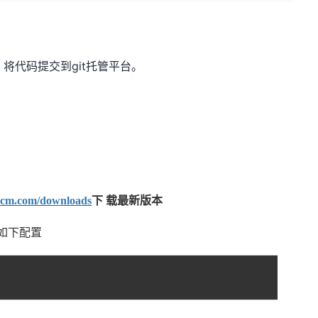
git
，将代码提交到
托管平台。
t-scm.com/downloads
下 载最新版本
如下配置