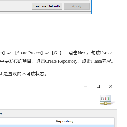
am
】
->
【
Share Project
】
->
【
Git
】，点击
Next
。勾选
Use or
中要发布的项目，点击
Create Repository
，点击
Finish
完成。
sh
是置灰的不可选状态。