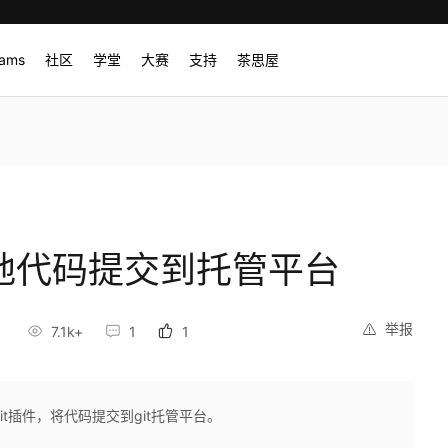
rams
社区
学堂
大赛
支持
茶思屋
本地代码提交到托管平台
举报
7.1k+
1
1
git插件，将代码提交到git托管平台。