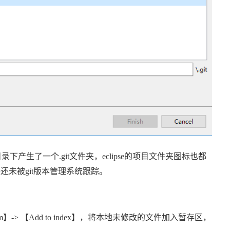
目录下产生了一个
.git
文件夹，
eclipse
的项目文件夹图标也都
件还未被
git
版本管理系统跟踪。
m
】
->
【
Add to index
】，将本地未修改的文件加入暂存区，