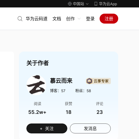
中国站
华为云App
华为云码道
文档
创作
登录
注册
关于作者
慕云而来
博客：
57
粉丝：
58
阅读
获赞
评论
55.2w+
18
23
+ 关注
发消息