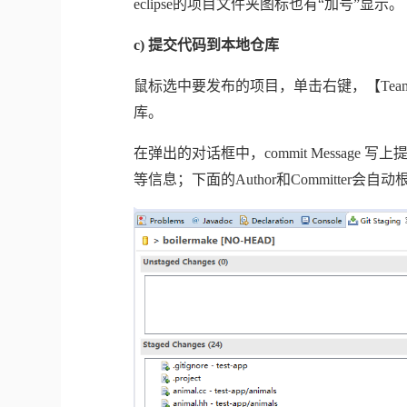
eclipse
的项目文件夹图标也有“加号”显示。
c)
提交代码到本地仓库
鼠标选中要发布的项目，单击右键，【
Tea
库。
在弹出的对话框中，
commit Message
写上
等信息；下面的
Author
和
Committer
会自动