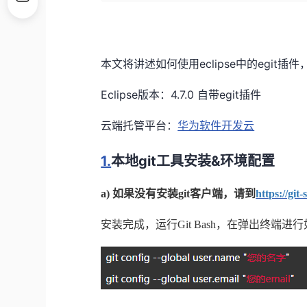
eclipse
egit
本文将讲述如何使用
中的
插件
Eclipse
4.7.0
egit
版本：
自带
插件
云端托管平台：
华为软件开发云
1.
git
&
本地
工具安装
环境配置
a)
如果没有安装
git
客户端，请到
https://gi
安装完成，运行
Git Bash
，在弹出终端进行