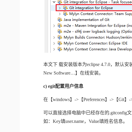
本文下 载安装版本为
eclipse 4.7.0
，默认安
New Software…
】在线安装。
c) egit
配置用户信息
在【
windows
】
->
【
Preferences
】
->
【
Git
】
-
可以直接选择电脑中已经存在的
.gitconfig
文
如：
Key
填
user.name
，
Value
填姓名信息。