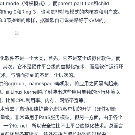
t mode（特权模式），而parent partition和child
mode的Ring 0和Ring 3，也就是非特权模式的内核态和用户态。
3.3节提到的那样，据微软自己说是略好于KVM的。
虚拟化软件不是一个大类，首先，它不是某个虚拟化软件，而
C等；其次，它不是硬件平台级的虚拟化技术，而是软件运行环
技术，与前面提到的不是一个层次的。
l提供的cgroup、namespace等机制，将应用之间隔离起来，
Linux kernel除了封装出这些应用单独的运行环境以
，比如CPU利用率、内存、网络带宽等。
r技术省去了启动和维护整个虚拟客户机的开销（硬件初始
而它非常轻量级，非常适用于PaaS服务模型。但另一方面，由于各个
一个OS、一个Kernel，所以安全性比不上平台虚拟化技术。总而言
技术，目前还是各有所长，还处在相互取长补短的过程中。