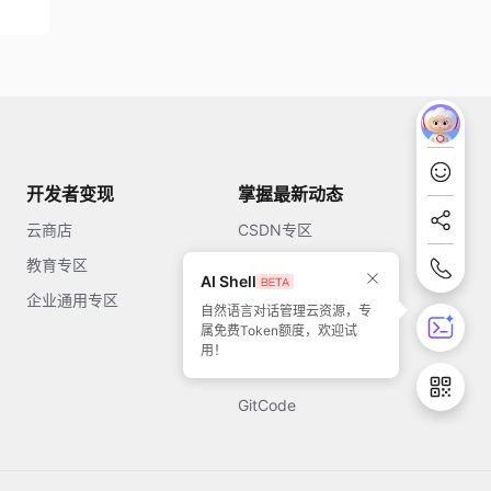
开发者变现
掌握最新动态
云商店
CSDN专区
教育专区
知乎
AI Shell
企业通用专区
开源中国
自然语言对话管理云资源，专
属免费Token额度，欢迎试
51CTO
用！
今日头条
GitCode