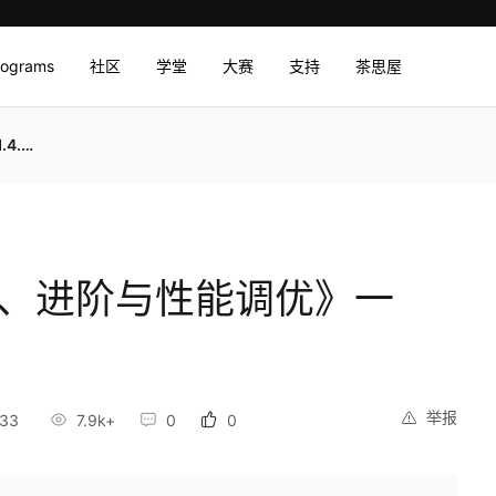
rograms
社区
学堂
大赛
支持
茶思屋
erV
理、进阶与性能调优》一
举报
:33
7.9k+
0
0