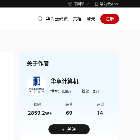
中国站
华为云App
华为云码道
文档
登录
注册
关于作者
华章计算机
博客：
3.8k+
粉丝：
327
阅读
获赞
评论
2859.2w+
69
14
+ 关注