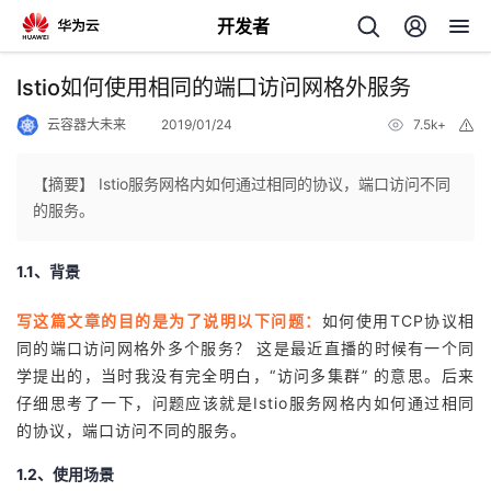
开发者
返
Istio如何使用相同的端口访问网格外服务
回
云容器大未来
2019/01/24
7.5k+
举
报
【摘要】 Istio服务网格内如何通过相同的协议，端口访问不同
的服务。
个
1.1、背景
我
人
写这篇文章的目的是为了说明以下问题：
如何使用TCP协议相
同的端口访问网格外多个服务？ 这是最近直播的时候有一个同
的
主
学提出的，当时我没有完全明白，“访问多集群” 的意思。后来
仔细思考了一下，问题应该就是Istio服务网格内如何通过相同
开
页
的协议，端口访问不同的服务。
1.2、使用场景
发