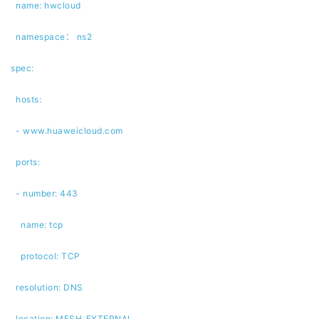
name: hwcloud
namespace： ns2
spec:
hosts:
- www.huaweicloud.com
ports:
- number: 443
name: tcp
protocol: TCP
resolution: DNS
location: MESH_EXTERNAL