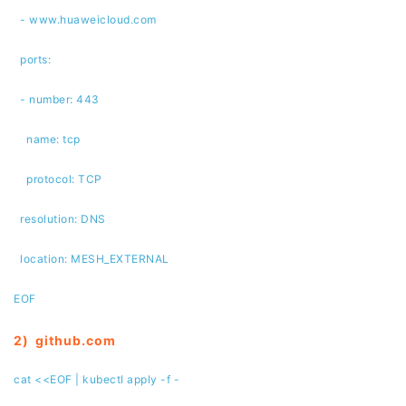
持
建
证
实
的
- www.huaweicloud.com
议
验
收
ports:
藏
- number: 443
name: tcp
protocol: TCP
resolution: DNS
location: MESH_EXTERNAL
EOF
2)
github.com
cat <<EOF | kubectl apply -f -