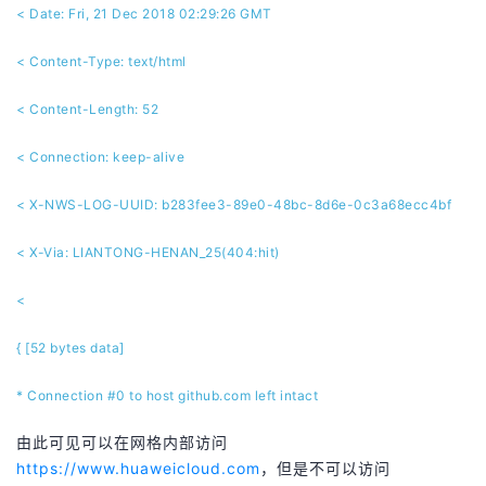
< Date: Fri, 21 Dec 2018 02:29:26 GMT
< Content-Type: text/html
< Content-Length: 52
< Connection: keep-alive
< X-NWS-LOG-UUID: b283fee3-89e0-48bc-8d6e-0c3a68ecc4bf
< X-Via: LIANTONG-HENAN_25(404:hit)
<
{ [52 bytes data]
* Connection #0 to host github.com left intact
由此可见可以在网格内部访问
https://www.huaweicloud.com
，但是不可以访问