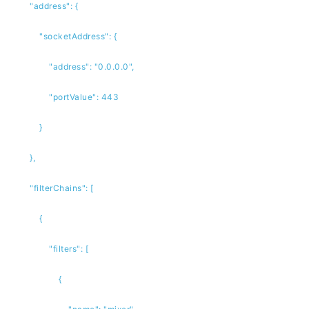
"address": {
"socketAddress": {
"address": "0.0.0.0",
"portValue": 443
}
},
"filterChains": [
{
"filters": [
{