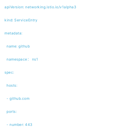
apiVersion: networking.istio.io/v1alpha3
kind: ServiceEntry
metadata:
name: github
namespace： ns1
spec:
hosts:
- github.com
ports:
- number: 443