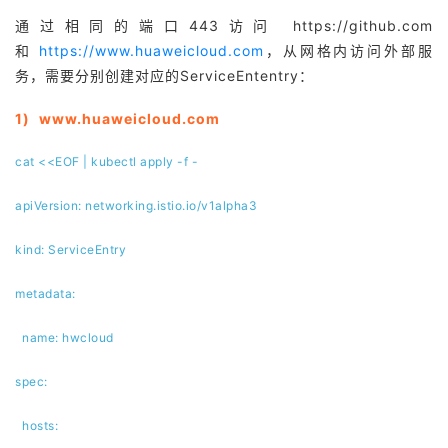
我
注
的
开
通过相同的端口443访问 https://github.com
和
https://www.huaweicloud.com
，从网格内访问外部服
的
Programs
发
务，需要分别创建对应的ServiceEntentry：
支
1)
www.huaweicloud.com
者
cat <<EOF | kubectl apply -f -
持
学
apiVersion: networking.istio.io/v1alpha3
我
堂
kind: ServiceEntry
的
我
我
metadata:
技
的
的
我
name: hwcloud
术
云
课
的
我
spec:
支
声
程
认
的
我
hosts: