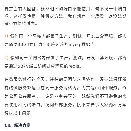
肯定会有人回答，既然相同的端口不能使用，何不换一个端口
者
呢，这样做也是一种解决方法。我在想有一些场景一定没法或
者不方便绕过去。
我
1)
假如同一个网格内部署了生产，测试，开发三套环境，都需
的
我
要通过3306端口访问对应环境的mysql数据库。
博
的
我
2)
假如同一个网格内部署了生产，测试，开发三套环境，都需
要通过6379端口访问对应环境的redis。
客
论
的
我
在微服务盛行的今天，往往需要团队之间协作，没办法保证所
坛
圈
的
我
有的微服务都运行在同一服务网格内。尤其是中间件服务，作
子
直
的
我
为公司公共服务，一定是业务共享的。既然我们不可避免的需
要使用相同的端口，访问外部服务，接下来告诉大家两种方案
我
播
活
的
解决以上问题。
我
动
关
的
1.3、解决方案