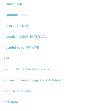
name: tcp
protocol: TCP
resolution: DNS
location: MESH_EXTERNAL
configScope: PRIVATE
EOF
cat <<EOF | kubectl apply -f -
apiVersion: networking.istio.io/v1alpha3
kind: ServiceEntry
metadata: