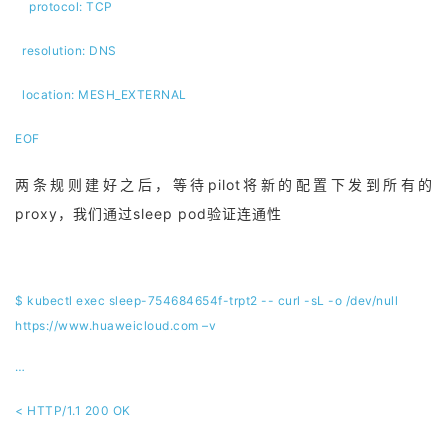
protocol: TCP
resolution: DNS
location: MESH_EXTERNAL
EOF
两条规则建好之后，等待pilot将新的配置下发到所有的
proxy，我们通过sleep pod验证连通性
$ kubectl exec sleep-754684654f-trpt2 -- curl -sL -o /dev/null
https://www.huaweicloud.com –v
…
< HTTP/1.1 200 OK