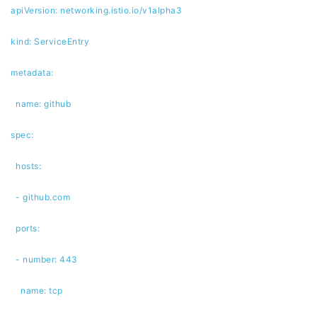
apiVersion: networking.istio.io/v1alpha3
kind: ServiceEntry
metadata:
name: github
spec:
hosts:
- github.com
ports:
- number: 443
name: tcp