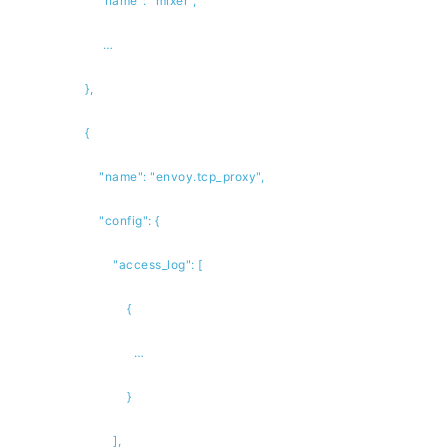
"name": "mixer",
…
},
{
"name": "envoy.tcp_proxy",
"config": {
"access_log": [
{
…
}
],