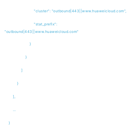
"cluster": "outbound|443||www.huaweicloud.com",
"stat_prefix":
"outbound|443||www.huaweicloud.com"
}
}
]
}
],
…
}