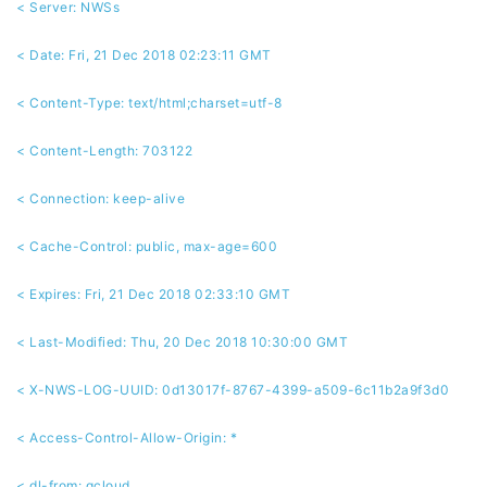
< Server: NWSs
< Date: Fri, 21 Dec 2018 02:23:11 GMT
< Content-Type: text/html;charset=utf-8
< Content-Length: 703122
< Connection: keep-alive
< Cache-Control: public, max-age=600
< Expires: Fri, 21 Dec 2018 02:33:10 GMT
< Last-Modified: Thu, 20 Dec 2018 10:30:00 GMT
< X-NWS-LOG-UUID: 0d13017f-8767-4399-a509-6c11b2a9f3d0
< Access-Control-Allow-Origin: *
< dl-from: qcloud