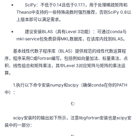
SciPy：不低于0.14且低于0.17.1，用于处理稀疏矩阵和
议
注
验
收
Theano中支持的一些特殊函数时强烈推荐，否则SciPy 0.8以
上版本即可以满足需求。
藏
建议安装BLAS（具有Level 3功能）：可通过conda与
mkl-service包免费获得MKL数据库，在该库内找到BLAS。
基本线性代数子程序库（BLAS）提供规范的线性代数运算程
序，程序采用C或Fortran编写。包括例如向量加法、标量乘法、点
积、线性组合和矩阵乘法，其中Level 3对应矩阵与矩阵的乘法运
算。
1.执行以下命令安装numpy和scipy（确保conda在你的PATH
中）：
scipy安装时的输出如下所示，注意libgfortran安装也是scipy安
装中的一部分：