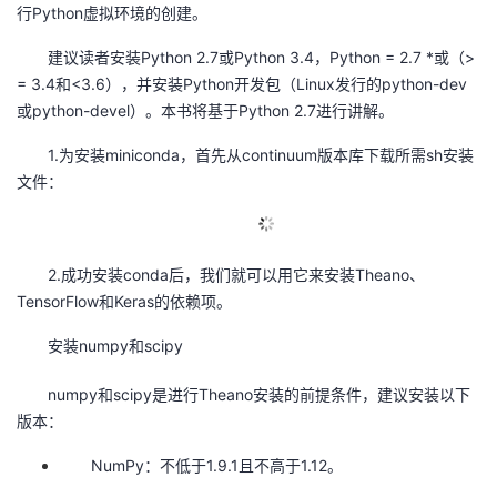
行Python虚拟环境的创建。
的
Programs
发
者
建议读者安装Python 2.7或Python 3.4，Python = 2.7 *或（>
= 3.4和<3.6），并安装Python开发包（Linux发行的python-dev
支
者
我
或python-devel）。本书将基于Python 2.7进行讲解。
持
学
的
我
1.为安装miniconda，首先从continuum版本库下载所需sh安装
文件：
我
堂
博
的
我
的
我
客
论
的
我
我
2.成功安装conda后，我们就可以用它来安装Theano、
TensorFlow和Keras的依赖项。
技
的
坛
圈
的
我
的
我
安装numpy和scipy
术
云
子
直
的
我
课
的
我
numpy和scipy是进行Theano安装的前提条件，建议安装以下
支
声
播
活
的
程
认
的
我
版本：
持
建
动
关
NumPy：不低于1.9.1且不高于1.12。
证
实
的