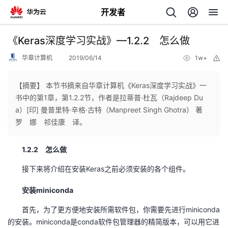
开发者
返
《Keras深度学习实战》—1.2.2 怎么做
回
华章计算机
2019/06/14
1w+
举
报
【摘要】 本节书摘来自华章计算机《Keras深度学习实战》一
书中的第1章，第1.2.2节，作者是拉蒂普·杜瓦（Rajdeep Du
a）[印] 曼普里特·辛格·古特（Manpreet Singh Ghotra） 著
个
罗 娜 祁佳康 译。
我
人
1.2.2 怎么做
接下来将介绍在安装Keras之前必须安装的各个组件。
我
的
主
安装miniconda
我
的
开
页
首先，为了更方便地安装所需软件包，你需要先进行miniconda
我
的
开
发
的安装。miniconda是conda软件包管理器的精简版本，可以用它进