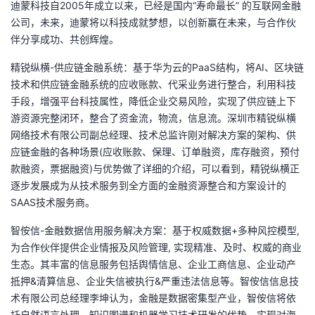
迪蒙科技自2005年成立以来，已经是国内“寿命最长” 的互联网金融
公司，未来，迪蒙将以科技成就梦想，以创新赢在未来，与合作伙
伴分享成功、共创辉煌。
精锐纵横-供应链金融系统：基于华为云的PaaS结构，将AI、区块链
技术和供应链金融系统的应收账款、代采业务进行整合，利用科技
手段，增强平台科技属性，降低企业交易风险，实现了供应链上下
游资源完整闭环，整合了资金流，物流，信息流。深圳市精锐纵横
网络技术有限公司副总经理、技术总监许刚对解决方案的架构、供
应链金融的各种场景(应收账款、保理、订单融资，库存融资，预付
款融资，票据融资)与优势做了详细的介绍，可以看到，精锐纵横正
逐步发展成为从技术服务到全方面的金融资源整合和方案设计的
SAAS技术服务商。
智侒信-金融数据信用服务解决方案：基于权威数据+多种风控模型,
为合作伙伴提供企业情报及风险管理, 实现精准、及时、权威的商业
生态。其丰富的信息服务包括舆情信息、企业工商信息、企业动产
抵押&清算信息、企业失信被执行&严重违法信息等。智侒信信息技
术有限公司总经理李坤认为，金融是数据密集型产业，智侒信将依
托自然语言处理、知识图谱和机器学习技术研发的优势，实现对海