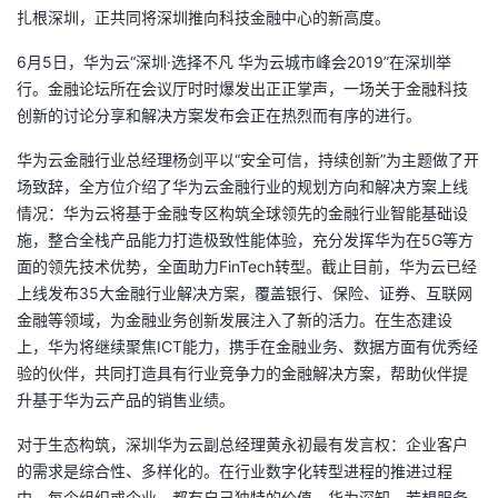
扎根深圳，正共同将深圳推向科技金融中心的新高度。
的
Programs
发
者
6月5日，华为云“深圳·选择不凡 华为云城市峰会2019”在深圳举
行。金融论坛所在会议厅时时爆发出正正掌声，一场关于金融科技
支
者
我
创新的讨论分享和解决方案发布会正在热烈而有序的进行。
持
学
的
我
华为云金融行业总经理杨剑平以“安全可信，持续创新”为主题做了开
场致辞，全方位介绍了华为云金融行业的规划方向和解决方案上线
我
堂
博
的
我
情况：华为云将基于金融专区构筑全球领先的金融行业智能基础设
施，整合全栈产品能力打造极致性能体验，充分发挥华为在5G等方
的
我
客
论
的
我
我
面的领先技术优势，全面助力FinTech转型。截止目前，华为云已经
上线发布35大金融行业解决方案，覆盖银行、保险、证券、互联网
技
的
坛
圈
的
我
的
我
金融等领域，为金融业务创新发展注入了新的活力。在生态建设
上，华为将继续聚焦ICT能力，携手在金融业务、数据方面有优秀经
术
云
子
直
的
我
课
的
我
验的伙伴，共同打造具有行业竞争力的金融解决方案，帮助伙伴提
升基于华为云产品的销售业绩。
支
声
播
活
的
程
认
的
我
对于生态构筑，深圳华为云副总经理黄永初最有发言权：企业客户
持
建
动
关
证
实
的
的需求是综合性、多样化的。在行业数字化转型进程的推进过程
中，每个组织或企业，都有自己独特的价值。华为深知，若想服务