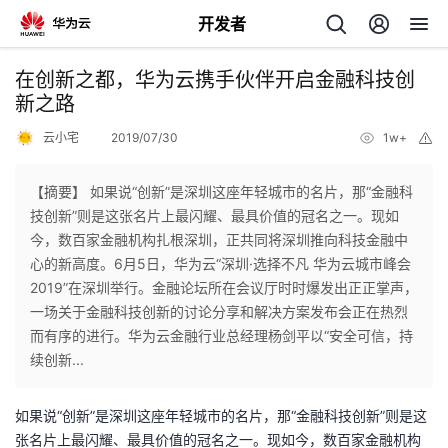
开发者
返
在创新之都，华为云携手伙伴开启金融科技创
回
新之路
云小宅
2019/07/30
1w+
举
报
【摘要】 如果说“创新”是深圳这座年轻城市的名片，那“金融科
技创新”则是这张名片上最闪耀、最具价值的冠名之一。现如
个
今，数百家金融机构扎根深圳，正共同将深圳推向科技金融中
心的新高度。6月5日，华为云“深圳·选择不凡 华为云城市峰会
我
人
2019”在深圳举行。金融论坛所在会议厅时时爆发出正正掌声，
一场关于金融科技创新的讨论分享和解决方案发布会正在热烈
我
的
主
而有序的进行。华为云金融行业总经理杨剑平以“安全可信，持
续创新...
我
的
开
页
如果说“创新”是深圳这座年轻城市的名片，那“金融科技创新”则是这
我
的
开
发
张名片上最闪耀、最具价值的冠名之一。现如今，数百家金融机构