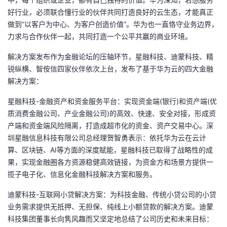
议
注
验
收
好行业，必须联合懂行业的伙伴共同打造良好的云生态，才能真正
做到“以客户为中心、为客户创造价值”。华为也一直恪守业务边界，
藏
力求与合作伙伴一起，共同打造一个公平共赢的商业环境。
解决方案发布作为金融论坛的压轴环节，星融科技、迪蒙科技、精
锐纵横、智侒信四家伙伴依次上台，发布了基于华为云的四大金融
解决方案：
星融科技-金融资产和资金服务平台：实现资金端(银行)和资产端(优
质消费金融公司、产业金融公司)的高效、快速、安全对接，形成资
产端和资金端风险隔离，打造成超市化的资金、资产交易中心。深
圳星融信息科技有限公司总经理贺智勇表示：依托华为云在云计
算、区块链、AI等方面的深度赋能，星融科技已取得了战略性的成
果，实现金融圈各方资源稳健高效链接，为资金方和场景方提供一
揽子电子化、信息化金融科技解决方案和服务。
迪蒙科技-互联网小贷解决方案：为科技金融、传统小贷公司的小贷
业务需求提供无抵押、无担保、纯线上小额贷款的解决方案。迪蒙
科技集团董事长向隽风趣而又坚定地总结了公司历史和未来目标：