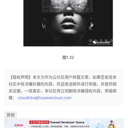
我
注
的
开
的
Programs
发
支
者
持
学
图1.32
我
堂
的
我
我
【版权声明】本文为华为云社区用户转载文章，如果您发现本
社区中有涉嫌抄袭的内容，欢迎发送邮件进行举报，并提供相
技
的
的
我
关证据，一经查实，本社区将立刻删除涉嫌侵权内容，举报邮
箱：
cloudbbs@huaweicloud.com
术
云
课
的
我
其他
支
声
程
认
的
我