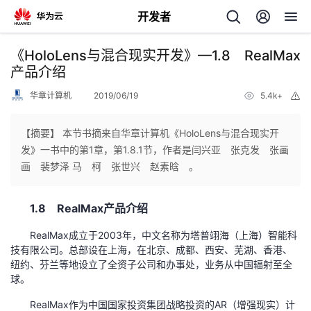
开发者
返
《HoloLens与混合现实开发》—1.8 RealMax
回
产品介绍
华章计算机
2019/06/19
5.4k+
举
报
【摘要】 本节书摘来自华章计算机《HoloLens与混合现实开
发》一书中的第1章，第1.8.1节，作者是闫兴亚 张克发 张画
个
画 裴梦泽 马 柯 张世兴 赵素晗 。
我
人
1.8 RealMax产品介绍
的
主
RealMax成立于2003年，中文名称为塔普翊海（上海）智能科
技有限公司。总部设在上海，在北京、成都、西安、芜湖、香港、
纽约、芬兰等地设立了全资子公司和办事处，业务从中国辐射至全
开
页
球。
发
RealMax作为中国国家投资集团战略投资的AR（增强现实）计