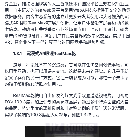
算企业，推动增强现实的人工智能技术在国家平台上规模化行业应
用。自主研发的Realweb云平台采用WebAR技术提供了安全的场景
者
数据服务，内容生态系统的建立让更多开发者使用超大可视角的沉
浸式AR眼镜“RealMax乾”展开创新，让用户体验没有屏幕边界的数
我
字信息。战略深耕典型垂直行业的场景应用，通过自主设计、研发
量产的AR智能硬件，满足用户在真实世界的数字化交互，实现中国
的
我
AR计算企业在下一代计算平台的国际竞争和趋势引领。
1.8.1 沉浸式AR眼镜RealMax乾
博
的
我
这是一种无处不在的沉浸感，它可以在任何空间创造事物，可
客
论
的
我
以用手互动，也可以用语言交流，这就是未来的感觉。它几乎重新
定义了存在的另一种方式，它让一切都成为可能，哪怕一个未识字
的孩子都能随心所欲地使用它。
坛
圈
的
我
RealMax乾使用自主研发的超大光学双通道透视镜片，可视角
子
直
的
我
FOV 100.8度，加上订制的高亮液晶屏，通过多个特殊面型的大自
由曲面，特定角度的离轴反射和非对称比例的半反半透纳米镀膜，
我
播
活
的
实现了极端的100.8度超大可视角，如图1.32所示。
我
动
关
的