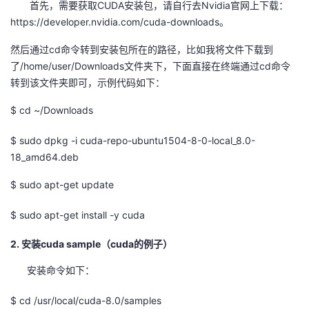
首先，需要获取CUDA安装包，请自行去Nvidia官网上下载：
https://developer.nvidia.com/cuda-downloads。
者
然后通过cd命令转到安装包所在的路径，比如我将文件下载到
我
了/home/user/Downloads文件夹下，下面直接在终端通过cd命令
转到该文件夹即可，示例代码如下：
的
我
$ cd ~/Downloads
博
的
我
$ sudo dpkg -i cuda-repo-ubuntu1504-8-0-local_8.0-
18_amd64.deb
客
论
的
我
$ sudo apt-get update
坛
圈
的
我
$ sudo apt-get install -y cuda
子
直
的
我
2. 安装cuda sample（cuda的例子）
我
播
活
的
安装命令如下：
我
动
关
的
$ cd /usr/local/cuda-8.0/samples