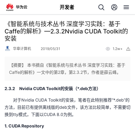
开发者
返
《智能系统与技术丛书 深度学习实践：基于
回
Caffe的解析》—2.3.2Nvidia CUDA Toolkit的
安装
华章计算机
2019/05/31
1.2w+
举
报
【摘要】 本书摘自《智能系统与技术丛书 深度学习实践：基于
个
Caffe的解析》一文中的第2章，第2.3.2节，作者是薛云峰。
我
人
2.3.2 Nvidia CUDA Toolkit的安装（*.deb方法）
对于Nvidia CUDA Toolkit的安装，笔者在此特别推荐“*.deb”的
的
主
方法，目前已有提供离线版的deb文件，该方法比较简单，不需要切
换到tty模式，下面以CUDA 8.0为例。
开
页
1. CUDA Repository
发