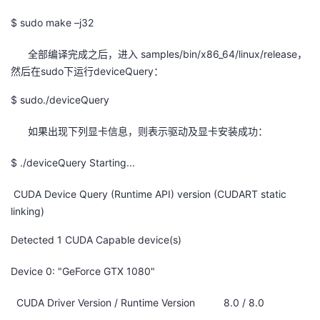
我
注
的
开
$ sudo make –j32
的
Programs
发
全部编译完成之后，进入 samples/bin/x86_64/linux/release，
然后在sudo下运行deviceQuery：
支
者
$ sudo./deviceQuery
持
学
如果出现下列显卡信息，则表示驱动及显卡安装成功：
我
堂
$ ./deviceQuery Starting...
的
我
我
CUDA Device Query (Runtime API) version (CUDART static
linking)
技
的
的
我
Detected 1 CUDA Capable device(s)
术
云
课
的
我
Device 0: "GeForce GTX 1080"
支
声
程
认
的
我
CUDA Driver Version / Runtime Version 8.0 / 8.0