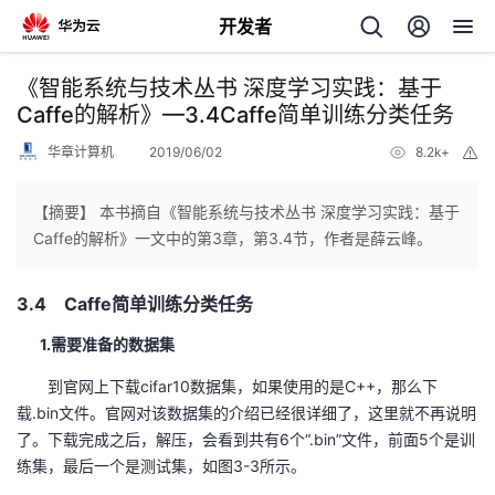
开发者
返
《智能系统与技术丛书 深度学习实践：基于
回
Caffe的解析》—3.4Caffe简单训练分类任务
华章计算机
2019/06/02
8.2k+
举
报
【摘要】 本书摘自《智能系统与技术丛书 深度学习实践：基于
Caffe的解析》一文中的第3章，第3.4节，作者是薛云峰。
个
3.4 Caffe简单训练分类任务
我
人
1.需要准备的数据集
的
主
到官网上下载cifar10数据集，如果使用的是C++，那么下
载.bin文件。官网对该数据集的介绍已经很详细了，这里就不再说明
开
页
了。下载完成之后，解压，会看到共有6个“.bin”文件，前面5个是训
练集，最后一个是测试集，如图3-3所示。
发