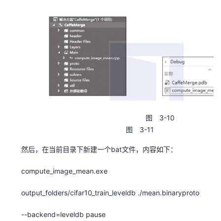
图 3-10
图 3-11
然后，在当前目录下新建一个bat文件，内容如下：
compute_image_mean.exe
output_folders/cifar10_train_leveldb ./mean.binaryproto
--backend=leveldb pause