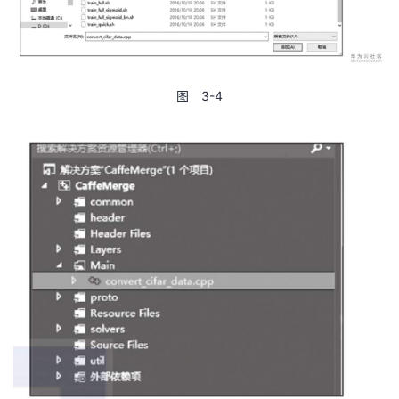
我
注
的
开
的
Programs
发
图 3-4
支
者
持
学
我
堂
的
我
我
技
的
的
我
术
云
课
的
我
支
声
程
认
的
我