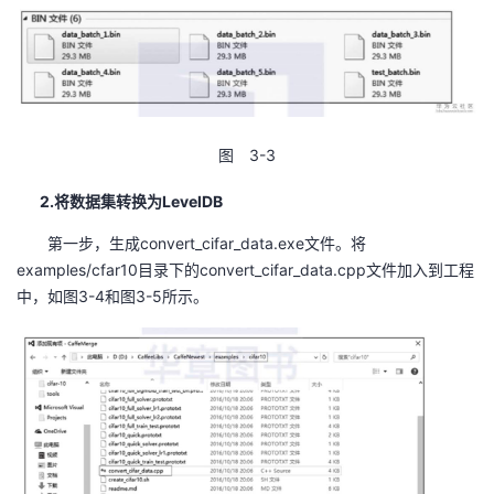
者
我
的
我
图 3-3
博
的
我
2.将数据集转换为LevelDB
第一步，生成convert_cifar_data.exe文件。将
客
论
的
我
examples/cfar10目录下的convert_cifar_data.cpp文件加入到工程
中，如图3-4和图3-5所示。
坛
圈
的
我
子
直
的
我
我
播
活
的
我
动
关
的