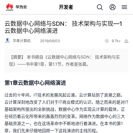
开发者
返
云数据中心网络与SDN： 技术架构与实现—1
回
云数据中心网络演进
华章计算机
2019/06/03
9.7k+
举
报
【摘要】 本书摘自《云数据中心网络与SDN： 技术架构与实
现》——书中第1章，第1.1节，作者是张晨。
个
第1章云数据中心网络演进
我
人
过去的十年间，IT技术的发展风起云涌，云计算站到了浪潮之巅。
的
主
云计算深刻地改变了人们对于IT商业模式的认识，随之而来的是对IT
基础架构所提出的全新挑战，数据中心作为实现云计算的载体，正
开
页
在经历着云化所带来的轰轰烈烈的变革。网络作为数据中心的三大
基础资源之一，也在这场革命中不断地进行着演进。在本书的第1
发
章，我们先来仔细地回顾一下这段演进的主线历程。