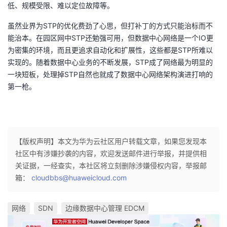
持
建
低、规模受限、难以定位故障等。
证
实
的
虽然业界为STP的优化费劲了心思，但打补丁的方式只能治标而不
议
验
收
能治本。在园区网中STP还勉强可用，但数据中心网络是一个IO更
为密集的环境，而且更追求自动化和扩展性，这些都是STP所难以
藏
实现的。随着数据中心业务的不断发展，STP成了网络最为明显的
一块短板，处理掉STP自然也就成了数据中心网络架构演进打响的
第一枪。
【版权声明】本文为华为云社区用户转载文章，如果您发现本
社区中有涉嫌抄袭的内容，欢迎发送邮件进行举报，并提供相
关证据，一经查实，本社区将立刻删除涉嫌侵权内容，举报邮
箱：
cloudbbs@huaweicloud.com
网络
SDN
边缘数据中心管理 EDCM