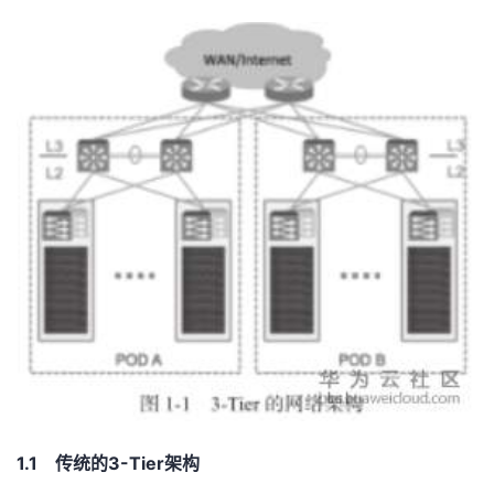
者
我
的
我
博
的
我
客
论
的
我
坛
圈
的
我
子
直
的
我
我
播
活
的
1.1 传统的3-Tier架构
我
动
关
的