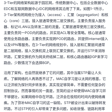
3-Tier的网络架构起源于园区网，传统数据中心，包括企业数据中心
我
注
的
开
EDC和互联网数据中心IDC的网络将其沿用了下来。如图1-1所示，
3-Tier架构将网络分为接入（access）、汇聚（aggregation）和核
的
Programs
发
心（core）三层。接入层通常使用二层交换机，主要负责接入服务
器、标记VLAN以及转发二层的流量。汇聚层通常使用三层交换机，
支
者
主要负责同一POD内的路由，并实现ACL等安全策略。核心层通常
使用业务路由器，主要负责实现跨POD的路由，并提供Internet接入
持
学
以及VPN等服务。在3-Tier的网络规划中，接入层和汇聚层间通常
是二层网络，接入交换机双上联到汇聚交换机，并运行STP来消除
我
堂
环路，汇聚交换机作为网关终结掉二层，和核心路由器起IGP来学习
路由，少数情况下会选择BGP。
的
我
我
沿用了架构，也自然就继承了它的问题，其中当属STP最让人头
技
的
疼。了解网络的人再熟悉不过了，MAC自学习是以太网的根基，它
的
我
以泛洪帧为探针同步转发表，其实现足够简单，不需要任何复杂的
术
云
控制协议。然而事情的另一面是，至简的设计却使得MAC自学习并
课
的
我
不够健壮，如果网络中存在环路，泛洪会在极短的时间内使网络瘫
支
声
痪。为了弥补MAC自学习的这一缺陷，STP被设计出来以破除转发
程
认
的
我
环路，不过STP的引入却带来了更多问题，如收敛慢、链路利用率