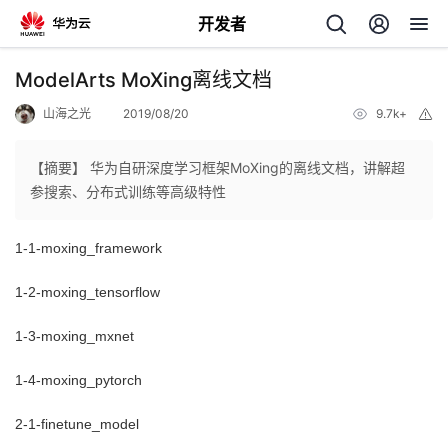
开发者
返
ModelArts MoXing离线文档
回
山海之光
2019/08/20
9.7k+
举
报
【摘要】 华为自研深度学习框架MoXing的离线文档，讲解超
参搜索、分布式训练等高级特性
个
1-1-moxing_framework
我
人
1-2-moxing_tensorflow
的
主
1-3-moxing_mxnet
1-4-moxing_pytorch
开
页
2-1-finetune_model
发