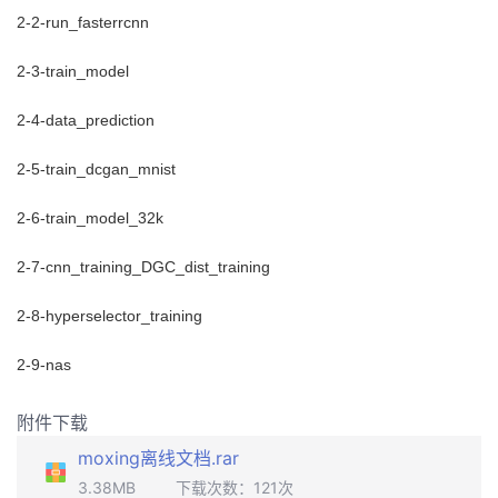
2-2-run_fasterrcnn
者
2-3-train_model
我
2-4-data_prediction
的
我
2-5-train_dcgan_mnist
博
的
我
2-6-train_model_32k
客
论
的
我
2-7-cnn_training_DGC_dist_training
坛
圈
的
我
2-8-hyperselector_training
子
直
的
我
2-9-nas
我
播
活
的
附件下载
moxing离线文档.rar
我
动
关
的
3.38MB
下载次数：
121
次