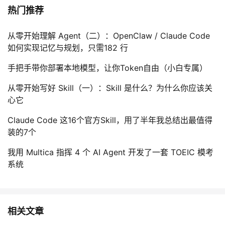
持
建
证
实
的
热门推荐
议
验
收
从零开始理解 Agent（二）：OpenClaw / Claude Code
如何实现记忆与规划，只需182 行
藏
手把手带你部署本地模型，让你Token自由（小白专属）
从零开始写好 Skill（一）：Skill 是什么？为什么你应该关
心它
Claude Code 这16个官方Skill，用了半年我总结出最值得
装的7个
我用 Multica 指挥 4 个 AI Agent 开发了一套 TOEIC 模考
系统
相关文章