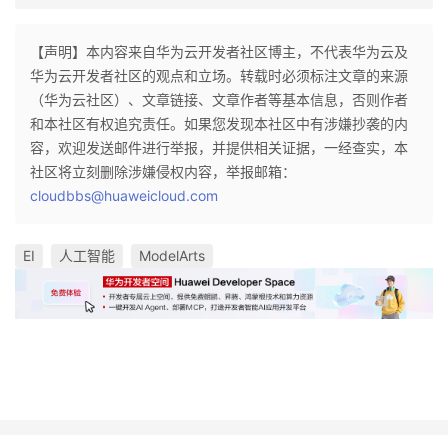
我
注
的
开
【声明】本内容来自华为云开发者社区博主，不代表华为云及
的
Programs
发
华为云开发者社区的观点和立场。转载时必须标注文章的来源
（华为云社区）、文章链接、文章作者等基本信息，否则作者
支
者
和本社区有权追究责任。如果您发现本社区中有涉嫌抄袭的内
容，欢迎发送邮件进行举报，并提供相关证据，一经查实，本
持
学
社区将立刻删除涉嫌侵权内容，举报邮箱：
cloudbbs@huaweicloud.com
我
堂
EI
人工智能
ModelArts
的
我
我
技
的
的
我
术
云
课
的
我
支
声
程
认
的
我