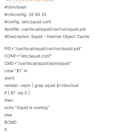
#!/bin/bash
#chkconfig: 35 90 25
#config: /etc/squid.conf
#pidfile: /usr/local/squid/var/run/squid.pid
#Description: Squid - Internet Object Cache
PID="/usr/local/squid/var/run/squid.pid"
CONF="/etc/squid.conf"
CMD="/usr/local/squid/sbin/squid"
case "$1" in
start)
netstat -utpln | grep squid &>/dev/null
if [ $? -eq 0 ]
then
echo "Squid is running"
else
$CMD
fi