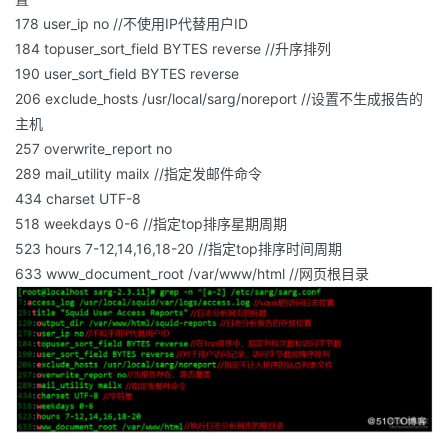
178 user_ip no //不使用IP代替用户ID
184 topuser_sort_field BYTES reverse //升序排列
190 user_sort_field BYTES reverse
206 exclude_hosts /usr/local/sarg/noreport //设置不生成报告的
主机
257 overwrite_report no
289 mail_utility mailx //指定发邮件命令
434 charset UTF-8
518 weekdays 0-6 //指定top排序星期周期
523 hours 7-12,14,16,18-20 //指定top排序时间周期
633 www_document_root /var/www/html //网页根目录