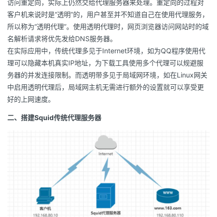
访问重定向，实际上仍然交给代理服务器来处理。重定向的过程对
持
建
证
实
的
客户机来说时是“透明”的，用户甚至并不知道自己在使用代理服务，
所以称为“透明代理”。使用透明代理时，网页浏览器访问网站时的域
议
验
收
名解析请求将优先发给DNS服务器。
在实际应用中，传统代理多见于Internet环境，如为QQ程序使用代
藏
理可以隐藏本机真实IP地址，为下载工具使用多个代理可以规避服
务器的并发连接限制。而透明带多见于局域网环境，如在Linux网关
中启用透明代理后，局域网主机无需进行额外的设置就可以享受更
好的上网速度。
二、搭建Squid传统代理服务器