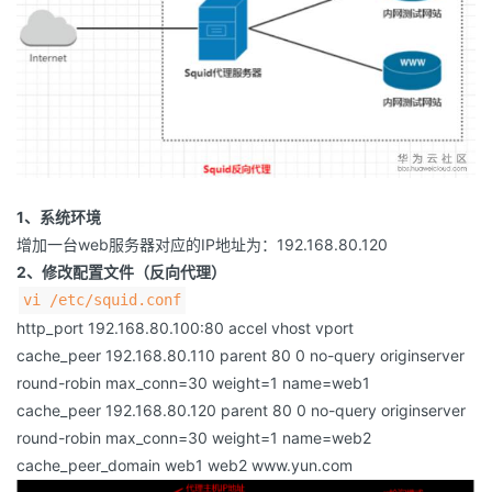
1、系统环境
增加一台web服务器对应的IP地址为：192.168.80.120
2、修改配置文件（反向代理）
vi /etc/squid.conf
http_port 192.168.80.100:80 accel vhost vport
cache_peer 192.168.80.110 parent 80 0 no-query originserver
round-robin max_conn=30 weight=1 name=web1
cache_peer 192.168.80.120 parent 80 0 no-query originserver
round-robin max_conn=30 weight=1 name=web2
cache_peer_domain web1 web2 www.yun.com