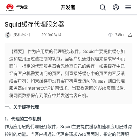
开发者
返
Squid缓存代理服务器
回
技术火炬手
2019/03/14
7.8k+
举
报
【摘要】 作为应用层的代理服务软件，Squid主要提供缓存加
速和应用层过滤控制的功能。当客户机通过代理来请求Web页
面时，指定的代理服务器会先检查自己的缓存，如果缓存中已
个
经有客户机需要访问的页面，则直接将缓存中的页面内容反馈
给客户机；如果缓存中没有客户机需要访问的页面，则由代理
我
人
服务器向Internet发送访问请求，当获得返回的Web页面以后，
将网页数据保存到缓存中并发送给客户机。
的
主
一、关于缓存代理
开
页
1、代理的工作机制
作为应用层的代理服务软件，Squid主要提供缓存加速和应用层过滤
发
控制的功能。当客户机通过代理来请求Web页面时，指定的代理服