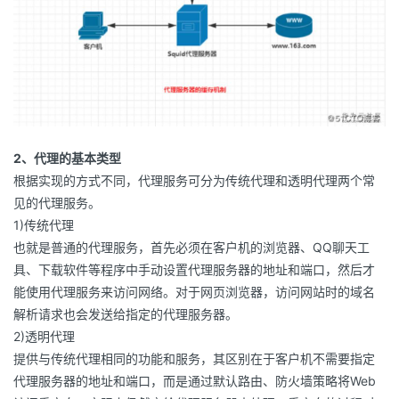
我
注
的
开
的
Programs
发
支
者
持
学
2、代理的基本类型
根据实现的方式不同，代理服务可分为传统代理和透明代理两个常
我
堂
见的代理服务。
1)传统代理
的
我
我
也就是普通的代理服务，首先必须在客户机的浏览器、QQ聊天工
具、下载软件等程序中手动设置代理服务器的地址和端口，然后才
技
的
的
我
能使用代理服务来访问网络。对于网页浏览器，访问网站时的域名
解析请求也会发送给指定的代理服务器。
术
云
课
的
我
2)透明代理
提供与传统代理相同的功能和服务，其区别在于客户机不需要指定
支
声
程
认
的
我
代理服务器的地址和端口，而是通过默认路由、防火墙策略将Web