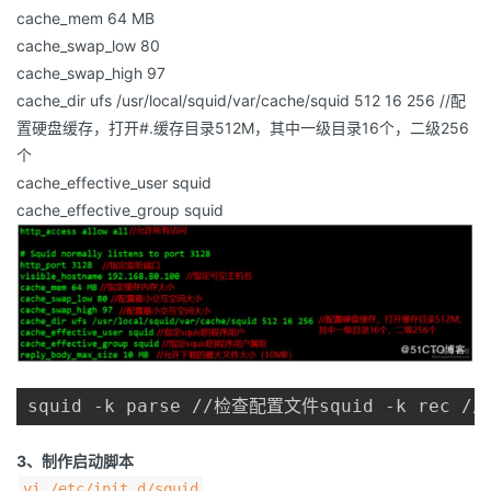
cache_mem 64 MB
cache_swap_low 80
cache_swap_high 97
cache_dir ufs /usr/local/squid/var/cache/squid 512 16 256 //配
置硬盘缓存，打开#.缓存目录512M，其中一级目录16个，二级256
个
cache_effective_user squid
cache_effective_group squid
squid -k parse //检查配置文件squid -k rec
3、制作启动脚本
vi /etc/init.d/squid