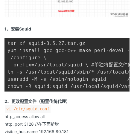
1、安装Squid
tar xf squid-3.5.27.tar.gz

yum install gcc gcc-c++ make perl-devel
./configure \

--prefix=/usr/local/squid \ #单独将配置文件
ln -s /usr/local/squid/sbin/* /usr/loca
useradd -M -s /sbin/nologin squid      
chown -R squid:squid /usr/local/squid/
2、更改配置文件（配置传统代理）
vi /etc/squid.conf
http_access allow all
http_port 3128 //在下面新增
visible_hostname 192.168.80.181