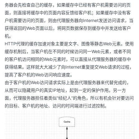
务器会先检查自己的缓存，如果缓存中已经有客户机需要访问的页
者
面，则直接将缓存中的页面内容反馈给客户机；如果缓存中没有客
户机需要访问的页面，则由代理服务器向Internet发送访问请求，当
我
获得返回的Web页面以后，将网页数据保存到缓存中并发送给客户
机。
的
我
HTTP代理的缓存加速对象主要是文字、图像等静态Web元素。使用
缓存机制后，当客户机在不同的时候访问同一Web元素，或者不同
博
的
我
的客户机访问相同的Web元素时，可以直接从代理服务器的缓存中
获得结果。这样就大大减少了向Internet重复提交Web请求的过程，
客
论
的
我
提高了客户机的Web访问响应速度。
由于客户机的Web访问请求实际上是由代理服务器来代替完成的，
坛
圈
的
我
从而可以隐藏用户的真实IP地址，起到一定的保护作用。另一方
面，代理服务器担任着类似“经纪人”的角色，所以有机会针对要访问
子
直
的
我
的目标、客户机的地址、访问的时间端进行过滤控制。
我
播
活
的
我
动
关
的