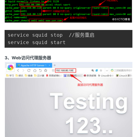
service squid stop  //服务重启

service squid start
3、Web访问代理服务器