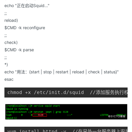
echo "正在启动Squid..."
;;
reload)
$CMD -k reconfigure
;;
check)
$CMD -k parse
;;
*)
echo "用法：{start | stop | restart | reload | check | status}"
esac
chmod +x /etc/init.d/squid  //添加服务执行权
yum install httpd -y  //在另外一台服务器上安装ap