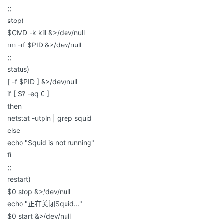
;;
stop)
$CMD -k kill &>/dev/null
rm -rf $PID &>/dev/null
;;
status)
[ -f $PID ] &>/dev/null
if [ $? -eq 0 ]
then
netstat -utpln | grep squid
else
echo "Squid is not running"
fi
;;
restart)
$0 stop &>/dev/null
echo "正在关闭Squid..."
$0 start &>/dev/null