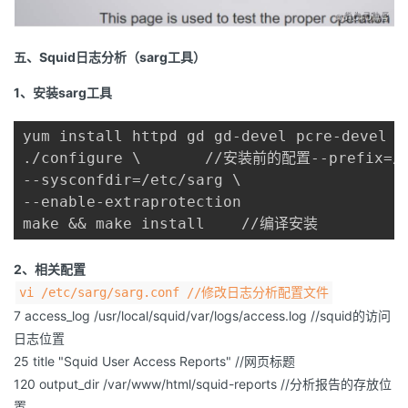
五、Squid日志分析（sarg工具）
1、安装sarg工具
yum install httpd gd gd-devel pcre-deve
./configure \       //安装前的配置--prefix=/us
--sysconfdir=/etc/sarg \

--enable-extraprotection

make && make install    //编译安装
2、相关配置
vi /etc/sarg/sarg.conf //修改日志分析配置文件
7 access_log /usr/local/squid/var/logs/access.log //squid的访问
日志位置
25 title "Squid User Access Reports" //网页标题
120 output_dir /var/www/html/squid-reports //分析报告的存放位
置