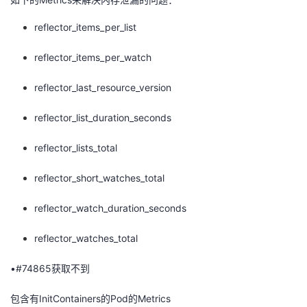
持
建
证
实
的
reflector_items_per_list
议
验
收
reflector_items_per_watch
藏
reflector_last_resource_version
reflector_list_duration_seconds
reflector_lists_total
reflector_short_watches_total
reflector_watch_duration_seconds
reflector_watches_total
•#74865获取不到
包含有InitContainers的Pod的Metrics