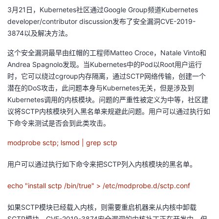
3月21日，Kubernetes社区通过Google Group频道Kubernetes
者
developer/contributor discussion发布了安全漏洞CVE-2019-
3874以及解决方法。
我
这个安全漏洞最早由红帽的工程师Matteo Croce，Natale Vinto和
Andrea Spagnolo发现。当Kubernetes中的Pod以Root用户运行
的
我
时，它可以绕过cgroup内存隔离，通过SCTP网络传输，创建一个
潜在的DoS攻击，此问题本身与Kubernetes无关，但是涉及到
博
的
我
Kubernetes调用的内核模块。问题的严重性被定义为中等，社区建
议将SCTP内核模块列入黑名单来规避此问题。用户可以通过执行如
客
论
的
我
下命令来测试是否会到此类攻击。
坛
圈
的
我
modprobe sctp; lsmod | grep sctp
子
直
的
我
用户可以通过执行如下命令来把SCTP列入内核模块的黑名单。
我
播
活
的
echo "install sctp /bin/true" > /etc/modprobe.d/sctp.conf
我
动
关
的
如果SCTP模块已经载入内核，则需要重启机器来从内核中卸载
SCTP模块。CVE-2019-3874安全漏洞的内核补丁正在开发中，但