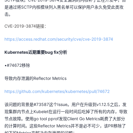
我
注
的
开
是通过将SCTP内核模块列入黑名单可以保护用户永久免受此类攻
击。
的
Programs
发
CVE-2019-3874链接：
支
者
https://access.redhat.com/security/cve/cve-2019-3874
持
学
Kubernetes近期重要bug fix分析
我
堂
•#74672移除
导致内存泄漏的Reflector Metrics
的
我
我
https://github.com/kubernetes/kubernetes/pull/74672
技
的
的
我
该问题的背景是#73587这个Issue。用户在升级到v1.12.5之后，发
术
云
课
的
我
现集群内节点上Kubelet在运行一段时间后吃掉了所有的内存，导致
节点故障。使用go tool pprof发现Client Go Metrics耗费了大部分
支
声
程
认
的
我
的计算时间。这些Reflector Metrics并不是必不可少，该PR移除了
如下的Metrics来解决内存泄漏的问题：