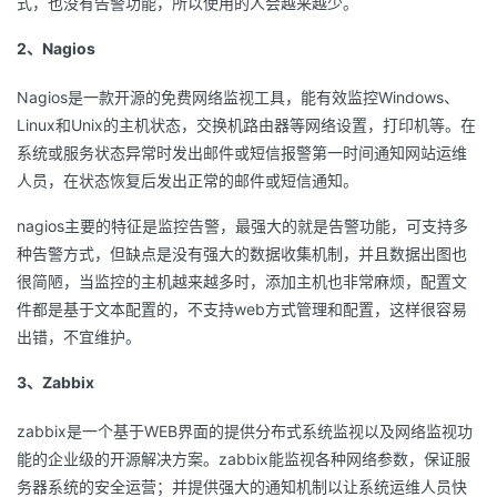
式，也没有告警功能，所以使用的人会越来越少。
我
注
的
开
2、Nagios
的
Programs
发
Nagios是一款开源的免费网络监视工具，能有效监控Windows、
Linux和Unix的主机状态，交换机路由器等网络设置，打印机等。在
支
者
系统或服务状态异常时发出邮件或短信报警第一时间通知网站运维
人员，在状态恢复后发出正常的邮件或短信通知。
持
学
nagios主要的特征是监控告警，最强大的就是告警功能，可支持多
我
堂
种告警方式，但缺点是没有强大的数据收集机制，并且数据出图也
很简陋，当监控的主机越来越多时，添加主机也非常麻烦，配置文
的
我
我
件都是基于文本配置的，不支持web方式管理和配置，这样很容易
出错，不宜维护。
技
的
的
我
3、Zabbix
术
云
课
的
我
zabbix是一个基于WEB界面的提供分布式系统监视以及网络监视功
支
声
程
认
的
我
能的企业级的开源解决方案。zabbix能监视各种网络参数，保证服
务器系统的安全运营；并提供强大的通知机制以让系统运维人员快