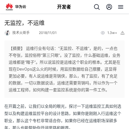
开发者
返
无监控，不运维
回
技术火炬手
2018/11/01
1.3w+
举
报
【摘要】 运维行业有句话：“无监控、不运维”，是的，一点也
不夸张，监控俗称“第三只眼”。没了监控，什么基础运维，业务
运维都是“瞎子”。所以说监控是运维这个职业的根本。尤其是在
个
现在DevOps这么火的时候，用监控数据给自己撑腰，这显得
更加必要，有人说运维是背锅侠，那么，有了监控，有了充足
我
人
的数据，一切以数据说话，运维还需要背锅吗，所以作为一个
运维工程师，如何构建一套监控系统是你的第一件工作。
的
主
在开篇之前，让我们以全局的眼光，探讨一下运维监控工具如何选
开
页
型以及构建运维监控平台的设计思路，如果你是刚刚入行运维这个
职业，那么这个专栏非常适合你，如果你已经在运维职场深耕多
发
年，那么也能帮助你开阔思路和眼界。