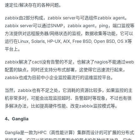
持
建
证
实
的
速定位/解决存在的各种问题。
zabbix由2部分构成，zabbix server与可选组件zabbix agent。
议
验
收
zabbix server可以通过SNMP，zabbix agent，ping，端口监视等
方法提供对远程服务器/网络状态的监视，数据收集等功能，它可以
藏
运行在Linux, Solaris, HP-UX, AIX, Free BSD, Open BSD, OS X等
平台上。
zabbix解决了cacti没有告警的不足，也解决了nagios不能通过web
配置的缺点，同时还支持分布式部署，这使得它迅速流行起来，
zabbix也成为目前中小企业监控最流行的运维监控平台。
当然，zabbix也有不足之处，它消耗的资源比较多，如果监控的主
机非常多时，可能会出现监控超时、告警超时等现象，不过也有很
多解决办法，比如提高硬件性能、改变zabbix监控模式等。
4、Ganglia
Ganglia是一款为HPC（高性能计算）集群而设计的可扩展的分布式