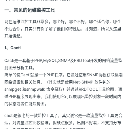
一、常见的运维监控工具
者
现在运维监控工具非常多，哪个好，哪个不好，哪个适合你，哪个
我
不适合你，其实只有你了解了他们的特性后，才知道，所以从这里
开始讲起。
的
我
1、Cacti
博
的
我
Cacti是一套基于PHP,MySQL,SNMP及RRDTool开发的网络流量监
客
论
的
我
测图形分析工具。
简单的说Cacti就是一个PHP程序。它通过使用SNMP协议获取远端
坛
圈
的
我
网络设备和相关信息，（其实就是使用Net-SNMP 软件包的
snmpget 和snmpwalk 命令获取）并通过RRDTOOL工具绘图，通
子
直
的
我
过PHP程序展现出来。我们使用它可以展现出监控对象一段时间内
的状态或者性能趋势图。
我
播
活
的
cacti是很老的一款监控工具了，其实说它是一款流量监控工具更合
我
动
关
的
适，对流量监控比较精准，但缺点很多，出图不好看，不支持分布