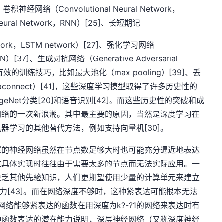
、卷积神经网络（Convolutional Neural Network，
eural Network，RNN）[25]、长短期记
etwork，LSTM network）[27]、强化学习网络
，RLN）[37]、生成对抗网络（Generative Adversarial
有效的训练技巧，比如最大池化（max pooling）[39]、丢
opconnect）[41]，这些深度学习模型取得了许多历史性的
geNet分类[20]和语音识别[42]。而这些历史性的突破和成
网络的一次新浪潮。其中最主要的原因，当然是深度学习在
器学习的其他替代方法，例如支持向量机[30]。
深的神经网络虽然在节点数足够大时也可能充分逼近地表达
在具体实现时往往由于需要太多的节点而无法实际应用。一
缺乏其他先验知识，人们更期望使用少量的计算单元来建立
力[43]。而在网络深度不够时，这种紧表达可能根本无法
络能够紧表达的函数在用深度为k?-?1的网络来表达时有
这种函数表达的潜在能力说明，深层神经网络（又称深度神经