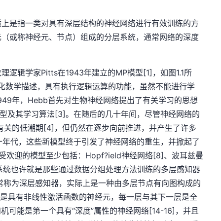
质上是指一类对具有深层结构的神经网络进行有效训练的方
元（或称神经元、节点）组成的分层系统，通常网络的深度
逻辑学家Pitts在1943年建立的MP模型[1]，如图1.1所
化数学描述，具有执行逻辑运算的功能，虽然不能进行学
49年，Hebb首先对生物神经网络提出了有关学习的思想
感知器模型及其学习算法[3]。在随后的几十年间，尽管神经网络的
评有关的低潮期[4]，但仍然在逐步向前推进，并产生了许多
八九十年代，这些新模型终于引发了神经网络的重生，并掀起了
欢迎的模型至少包括：Hopf?ield神经网络[8]、波耳兹曼
学习系统也许就是那些通过数据分组处理方法训练的多层感知器
时常常称为深层感知器，实际上是一种由多层节点有向图构成的
节点是具有非线性激活函数的神经元，每一层与其下一层是全
知机可能是第一个具有“深度”属性的神经网络[14-16]，并且