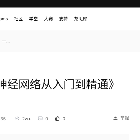
rams
社区
学堂
大赛
支持
茶思屋
概述
神经网络从入门到精通》
举报
:35
2w+
0
0