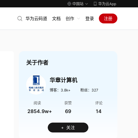
中国站
华为云App
华为云码道
文档
创作
登录
注册
关于作者
华章计算机
博客：
3.8k+
粉丝：
327
阅读
获赞
评论
2854.9w+
69
14
+ 关注