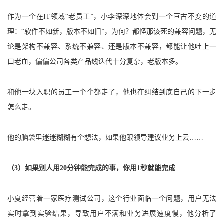
持
建
证
实
的
作为一个在IT领域“老员工”，小李深深地体会到一个亘古不变的道
议
验
收
理：“软件不如新，版本不如旧”，为何？都怪那该死的兼容问题，无
论是架构不兼容、系统不兼容、还是版本不兼容，都能让他吐上一
藏
口老血，偏偏公司各类产品线迭代十分复杂，老版本多。
和他一块入职的员工一个个都走了，他也在纠结到底自己的下一步
怎么走。
他的脑袋里迷迷糊糊有个想法，如果他跟领导建议业务上云……
（3）如果别人用20分钟能完成的事，你用1秒就能完成
小夏经营着一家医疗测试公司，这个行业面临一个问题，用户无法
实时拿到实验结果，导致用户不满和业务进展速度慢，他分析了