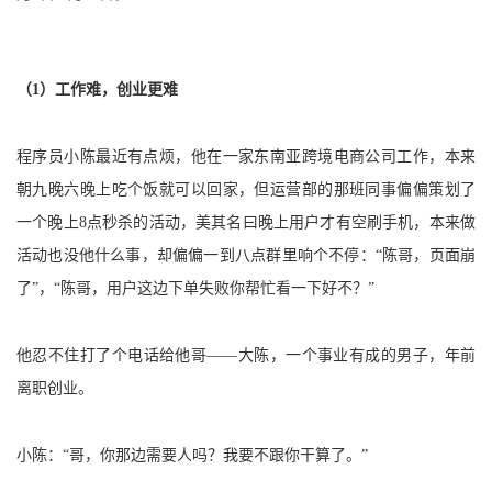
者
（1）工作难，创业更难
我
的
我
程序员小陈最近有点烦，他在一家东南亚跨境电商公司工作，本来
朝九晚六晚上吃个饭就可以回家，但运营部的那班同事偏偏策划了
博
的
我
一个晚上8点秒杀的活动，美其名曰晚上用户才有空刷手机，本来做
客
论
的
我
活动也没他什么事，却偏偏一到八点群里响个不停：“陈哥，页面崩
了”，“陈哥，用户这边下单失败你帮忙看一下好不？”
坛
圈
的
我
子
直
的
我
他忍不住打了个电话给他哥——大陈，一个事业有成的男子，年前
离职创业。
我
播
活
的
小陈：“哥，你那边需要人吗？我要不跟你干算了。”
我
动
关
的