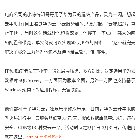
电商公司的小陈得知哥哥用了华为云的建站产品，灵光一闪，想起
去年6月在网上看到华为云C3云服务器的那张海报，“云端超跑，岂
止于快”，当时这句话就让他印象深刻，他搜了一下C3，“强大的网
络配置和带宽，单实例就可以实现500万PPS的网络……”这不就完美
解决了秒杀压力吗？他迫不及待地给主管写了封邮件。
IT领域的“老员工”小李，通过层层筛选、多方对比，决定选用华为云
数据库SQL Server，一方面因为版本全面，另外一方面也支持基于
Windows 架构下的应用程序，无需改造。
他们都种草了华为云，独乐乐不如众乐乐，目前，华为云开年采购
季火热进行中！云服务器低至0.7元/天，爆款数据库低至5.8折，还有
安全、CDN等13+种类云产品。活动时间是3月1日-3月31日，传送门
就在这里：
http://t.cn/ExH94jk