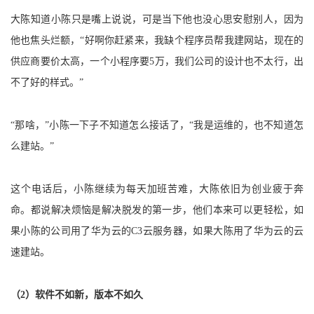
我
注
的
开
大陈知道小陈只是嘴上说说，可是当下他也没心思安慰别人，因为
他也焦头烂额，“好啊你赶紧来，我缺个程序员帮我建网站，现在的
的
Programs
发
供应商要价太高，一个小程序要5万，我们公司的设计也不太行，出
支
不了好的样式。”
者
持
学
“那啥，”小陈一下子不知道怎么接话了，“我是运维的，也不知道怎
么建站。”
我
堂
的
我
我
这个电话后，小陈继续为每天加班苦难，大陈依旧为创业疲于奔
命。都说解决烦恼是解决脱发的第一步，他们本来可以更轻松，如
技
的
的
我
果小陈的公司用了华为云的C3云服务器，如果大陈用了华为云的云
速建站。
术
云
课
的
我
支
声
程
认
的
我
（2）软件不如新，版本不如久