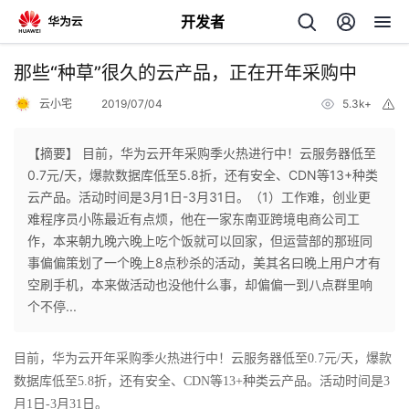
开发者
返
那些“种草”很久的云产品，正在开年采购中
回
云小宅
2019/07/04
5.3k+
举
报
【摘要】 目前，华为云开年采购季火热进行中！云服务器低至
0.7元/天，爆款数据库低至5.8折，还有安全、CDN等13+种类
云产品。活动时间是3月1日-3月31日。（1）工作难，创业更
个
难程序员小陈最近有点烦，他在一家东南亚跨境电商公司工
作，本来朝九晚六晚上吃个饭就可以回家，但运营部的那班同
我
人
事偏偏策划了一个晚上8点秒杀的活动，美其名曰晚上用户才有
空刷手机，本来做活动也没他什么事，却偏偏一到八点群里响
的
主
个不停...
开
页
目前，华为云开年采购季火热进行中！云服务器低至0.7元/天，爆款
数据库低至5.8折，还有安全、CDN等13+种类云产品。活动时间是3
发
月1日-3月31日。