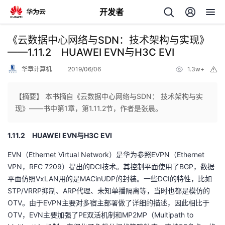
开发者
返
《云数据中心网络与SDN：技术架构与实现》
回
——1.11.2 HUAWEI EVN与H3C EVI
华章计算机
2019/06/06
1.3w+
举
报
【摘要】 本书摘自《云数据中心网络与SDN： 技术架构与实
现》——书中第1章，第1.11.2节，作者是张晨。
个
1.11.2 HUAWEI EVN与H3C EVI
我
人
EVN（Ethernet Virtual Network）是华为参照EVPN（Ethernet
VPN，RFC 7209）提出的DCI技术。其控制平面使用了BGP，数据
我
的
主
平面仿照VxLAN用的是MACinUDP的封装。一些DCI的特性，比如
STP/VRRP抑制、ARP代理、未知单播隔离等，当时也都是模仿的
我
的
开
页
OTV。由于EVPN主要对多宿主部署做了详细的描述，因此相比于
OTV，EVN主要加强了PE双活机制和MP2MP（Multipath to
我
的
开
发