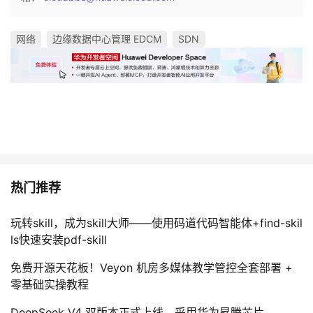
议
注
验
收
网络
边缘数据中心管理 EDCM
SDN
藏
热门推荐
玩转skill，成为skill大师——使用码道代码智能体+find-skil
ls快速安装pdf-skill
免费开源天花板！Veyon 机房多媒体教学管控全套部署 +
零基础实操教程
DeepSeek V4 双版本正式上线，采用华为昇腾芯片