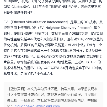
Multipath）机制。它细化了负载分担的策略粒度，支持PE多虚一的
GEO Cluster模式。1.14节会专门对EVPN进行介绍，因此这里不再
的
Programs
发
者
对EVN做过多的分析。
支
者
我
EVI（Ethernet Virtualization Interconnect）是华三的DCI技术，其
控制平面上使用ENDP（EVI Neighbor Discovery Protocol）建立
持
学
的
我
邻居，使用IS-IS进行地址学习，数据平面用了GRE的封装。EVI实现
的特性主要包括ARP代理和未知流量抑制。没有对STP/VRRP这些的
我
堂
博
的
我
优化机制，多宿PE的负载均衡策略只能通过VLAN来做。EVI有一个
特性是它会在邻居间选举出一个DIS做控制信息的分发，DIS类似于
的
我
客
论
的
我
我
OSPF中的DR的角色，此外EVI还支持IS-IS虚拟系统来扩展LSP的分
片数量，以增加系统所能发布的MAC地址数量。上述IS-IS+GRE的
技
的
坛
圈
的
我
的
我
技术体系针对的是EVI 1.0，华三从EVI 2.0开始也放弃了EVI 1.0中的
私有技术，走向了EVPN+VxLAN。
术
云
子
直
的
我
课
的
我
支
声
【版权声明】本文为华为云社区用户转载文章，如果您发现本
播
活
的
程
认
的
我
社区中有涉嫌抄袭的内容，欢迎发送邮件进行举报，并提供相
持
建
关证据，一经查实，本社区将立刻删除涉嫌侵权内容，举报邮
动
关
证
实
的
箱：
cloudbbs@huaweicloud.com