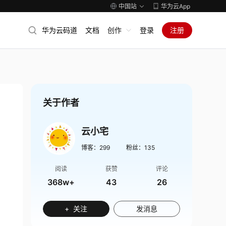
中国站
华为云App
华为云码道
文档
创作
登录
注册
关于作者
云小宅
博客：
299
粉丝：
135
阅读
获赞
评论
368w+
43
26
+ 关注
发消息