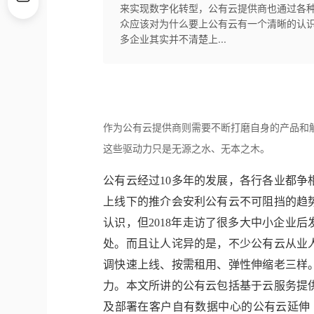
来实现数字化转型，公有云提供商也通过各
众应该对为什么要上公有云有一个清晰的认识
多企业其实并不清楚上...
作为公有云提供商则需要不断打磨自身的产品和
这些驱动力只是无源之水、无本之木。
公有云经过10多年的发展，各行各业都
上线下的推介会安利公有云不可阻挡的趋
认识，但2018年走访了很多大中小企业
处。而且让人诧异的是，不少公有云从业
调快速上线、按需租用、弹性伸缩老三样
力。本文所讲的公有云包括基于云服务提
及部署在客户自有数据中心的公有云延伸（如华为云HC