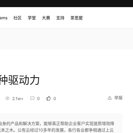
rams
社区
学堂
大赛
支持
茶思屋
0种驱动力
举报
2.1w+
0
0
自身的产品和解决方案，能够真正帮助企业客户实现提质增效降
本之木。公有云经过10多年的发展，各行各业都争相通过上云