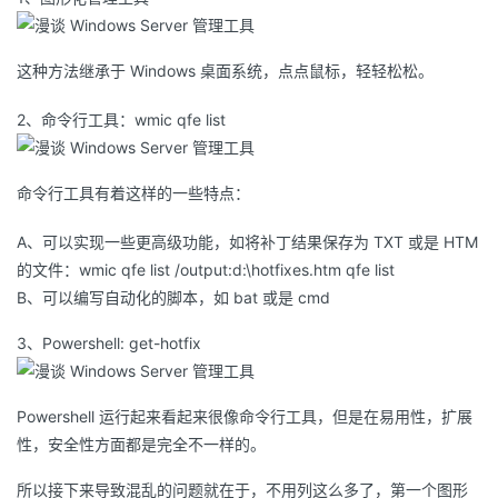
我
注
的
开
这种方法继承于 Windows 桌面系统，点点鼠标，轻轻松松。
的
Programs
发
2、命令行工具：wmic qfe list
支
者
持
学
命令行工具有着这样的一些特点：
我
A、可以实现一些更高级功能，如将补丁结果保存为 TXT 或是 HTM
堂
的文件：wmic qfe list /output:d:\hotfixes.htm qfe list
的
我
B、可以编写自动化的脚本，如 bat 或是 cmd
我
3、Powershell: get-hotfix
技
的
的
我
术
云
课
的
我
Powershell 运行起来看起来很像命令行工具，但是在易用性，扩展
性，安全性方面都是完全不一样的。
支
声
程
认
的
我
所以接下来导致混乱的问题就在于，不用列这么多了，第一个图形