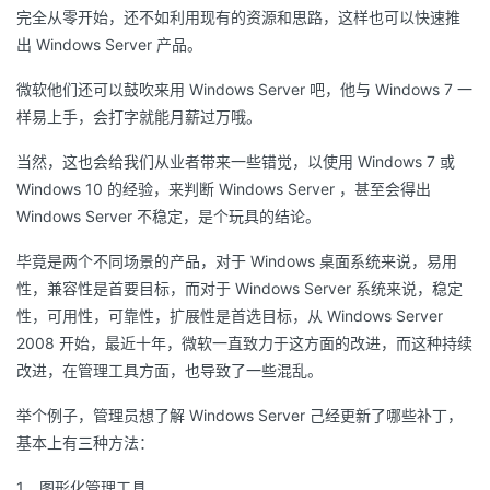
完全从零开始，还不如利用现有的资源和思路，这样也可以快速推
者
出 Windows Server 产品。
微软他们还可以鼓吹来用 Windows Server 吧，他与 Windows 7 一
我
样易上手，会打字就能月薪过万哦。
的
我
当然，这也会给我们从业者带来一些错觉，以使用 Windows 7 或
Windows 10 的经验，来判断 Windows Server ，甚至会得出
博
的
我
Windows Server 不稳定，是个玩具的结论。
客
论
的
我
毕竟是两个不同场景的产品，对于 Windows 桌面系统来说，易用
性，兼容性是首要目标，而对于 Windows Server 系统来说，稳定
坛
圈
的
我
性，可用性，可靠性，扩展性是首选目标，从 Windows Server
2008 开始，最近十年，微软一直致力于这方面的改进，而这种持续
子
直
的
我
改进，在管理工具方面，也导致了一些混乱。
我
播
活
的
举个例子，管理员想了解 Windows Server 己经更新了哪些补丁，
基本上有三种方法：
我
动
关
的
1、图形化管理工具