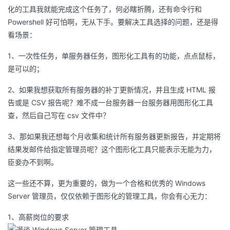
持
建
证
实
的
化的工具我就能完成这个任务了，何必瞎折腾，还有命令行和
Powershell 好可怕啊，无从下手。要解决工具选择的问题，还是得
议
验
收
看场景：
藏
1、一次性任务，单服务器任务，图形化工具有的功能，点点鼠标，
是可以的；
2、如果我想获取所有服务器的补丁更新情况，并且生成 HTML 报
告或是 CSV 报告呢？难不成一台服务器一台服务器用图形化工具
查，然后自己写在 csv 文件中？
3、那如果我还想每个月收集和统计所有服务器更新报告，并定期将
结果发邮件给指定管理员呢？这个图形化工具只能表示无能为力，
臣妾办不到啊。
这一些还不算，更为重要的，做为一个合格和优秀的 Windows
Server 管理员，仅仅依赖于图形化的管理工具，你会有心无力：
1、高薪岗位的要求