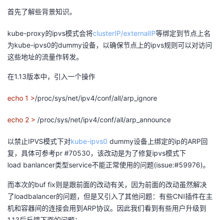
持
建
证
实
的
首先了解些背景知识。
议
验
收
kube-proxy的ipvs模式会将
clusterIP/externalIP
等绑定到节点上名
为
kube-ipvs0
的dummy设备，以确保节点上的ipvs规则可以对访问
藏
这些地址的流量作转发。
在1.13版本中，引入一个操作
echo 1 >
/proc/sys/net/ipv4/conf/all/arp_ignore
echo 2 >
/proc/sys/net/ipv4/conf/all/arp_announce
以禁止IPVS模式下对
kube-ipvs0
dummy设备上绑定的ip的ARP回
复，具体可参考pr #70530，该改动是为了修复ipvs模式下
load banlancer类型service不能正常使用的问题(issue:#59976)。
而本次的buf fix则是跟前面的改动有关，因为前面的改动虽然解决
了loadbalancer的问题，但是又引入了其他问题：有些CNI插件在主
机和容器间的连接会用到ARP协议。因此我们看到有些用户升级到
1.13后反馈下面的问题：