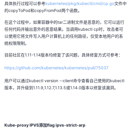
具体执行过程可以参考
kubernetes/pkg/kubectl/cmd/cp.go
文件中
我
注
的
开
的copyToPod和copyFromPod两个函数。
的
Programs
发
在这个过程中，如果容器中的tar二进制文件是恶意的，它可以运行
任何代码并输出意外的恶意结果。当调用kubectl cp时，攻击者可
支
者
以使用它将文件写入用户计算机上的任何路径，仅受本地用户的系
统权限限制。
持
学
目前社区在1.11-1.14版本均修复了该问题，具体修复方式可参考：
我
堂
https://github.com/kubernetes/kubernetes/pull/75037
的
我
我
用户可以通过kubectl version --client命令查看自己使用的kubectl
版本，并升级到1.11.9,1.12.7,1.13.5或1.14.0版本以修复该漏洞。
技
的
的
我
术
云
课
的
我
支
声
程
认
的
我
Kube-proxy IPVS添加
flag ipvs-strict-arp