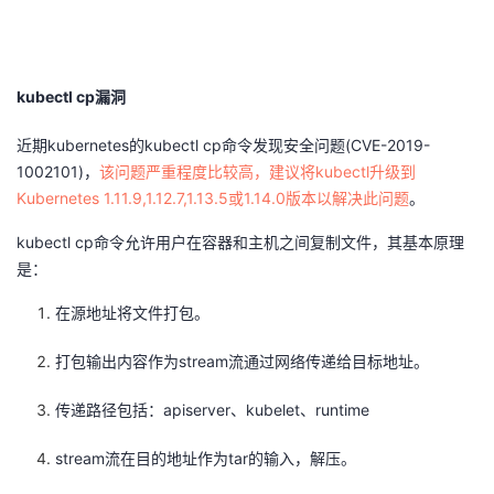
者
我
kubectl cp漏洞
近期kubernetes的kubectl cp命令发现安全问题(CVE-2019-
的
我
1002101)，
该问题严重程度比较高，建议将kubectl升级到
Kubernetes 1.11.9,1.12.7,1.13.5或1.14.0版本以解决此问题
博
的
我
。
kubectl cp命令允许用户在容器和主机之间复制文件，其基本原理
客
论
的
我
是：
坛
圈
的
我
在源地址将文件打包。
子
直
的
我
打包输出内容作为stream流通过网络传递给目标地址。
我
播
活
的
传递路径包括：apiserver、kubelet、runtime
stream流在目的地址作为tar的输入，解压。
我
动
关
的