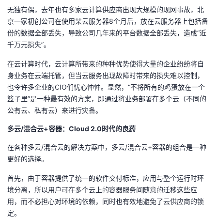
无独有偶，去年也有多家云计算供应商出现大规模的现网事故，北
的
Programs
发
者
京一家初创公司在使用某云服务器8个月后，放在云服务器上包括备
份的数据全部丢失，导致公司几年来的平台数据全部丢失，造成“近
支
者
我
千万元损失”。
持
学
在云计算时代，云计算所带来的种种优势使得大量的企业纷纷将自
的
我
身业务在云端托管，但当云服务出现故障时带来的损失难以控制，
我
也令许多企业的CIO们忧心忡忡。显然，“不将所有的鸡蛋放在一个
堂
博
的
我
篮子里”是一种最有效的方案，即通过将业务部署在多个云（不同的
的
我
公有云、私有云）来进行灾备。
客
论
的
我
我
多云/混合云+容器：Cloud 2.0时代的良药
技
的
坛
圈
的
我
的
我
在各种多云/混合云的解决方案中，多云/混合云+容器的组合是一种
术
云
子
直
的
我
课
的
我
更好的选择。
首先，由于容器提供了统一的软件交付标准，应用与整个运行时环
支
声
播
活
的
程
认
的
我
境分离，所以用户可在多个云上的容器服务间随意的迁移这些应
用，而不必担心对环境的依赖，同时也有效地避免了云供应商的锁
持
建
动
关
证
实
的
定。