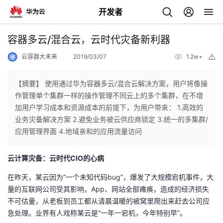
开发者
返
容器多云/混合云，云时代灾备新利器
回
云容器大未来
2019/03/07
1.2w+
举
报
【摘要】 使用通过华为容器多云/混合云解决方案，用户将像操
作管理单个集群一样的操作管理不同云上的多个集群，在不增
加用户学习成本和资源成本的前提下，为用户带来： 1.高效的
个
业务灾备解决方案 2.避免业务被云供应商锁定 3.统一的多集群/
应用管理界面 4.地域亲和的应用流量访问
我
人
云计算灾备：云时代CIO的心病
我
的
主
在昨天，某云因为“一个未知代码bug”，爆发了大规模宕机事件，大
量的互联网公司受其影响，App、网站全部瘫痪，造成的经济损失
我
的
开
页
不可估量，从老板到员工都从清晨温暖的被窝里爬出来赶去公司应
急处理。业界有人戏称某云是“一年一宕机，今年特别早”。
我
的
开
发