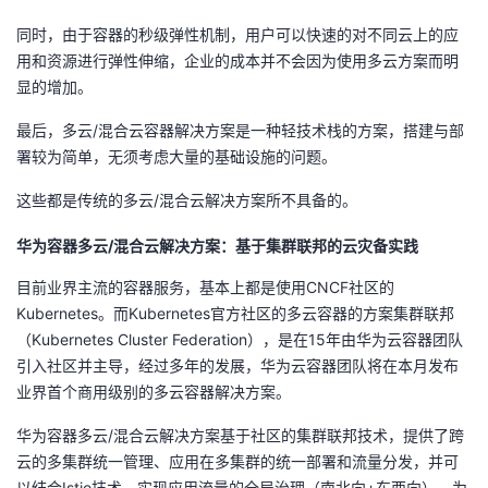
议
注
验
收
同时，由于容器的秒级弹性机制，用户可以快速的对不同云上的应
用和资源进行弹性伸缩，企业的成本并不会因为使用多云方案而明
藏
显的增加。
最后，多云/混合云容器解决方案是一种轻技术栈的方案，搭建与部
署较为简单，无须考虑大量的基础设施的问题。
这些都是传统的多云/混合云解决方案所不具备的。
华为容器多云/混合云解决方案：基于集群联邦的云灾备实践
目前业界主流的容器服务，基本上都是使用CNCF社区的
Kubernetes。而Kubernetes官方社区的多云容器的方案集群联邦
（Kubernetes Cluster Federation），是在15年由华为云容器团队
引入社区并主导，经过多年的发展，华为云容器团队将在本月发布
业界首个商用级别的多云容器解决方案。
华为容器多云/混合云解决方案基于社区的集群联邦技术，提供了跨
云的多集群统一管理、应用在多集群的统一部署和流量分发，并可
以结合Istio技术，实现应用流量的全局治理（南北向+东西向），为