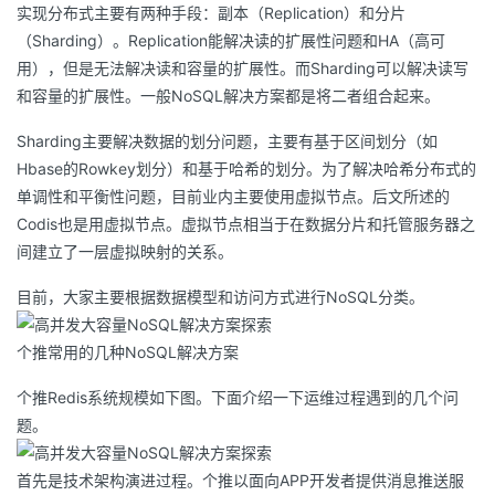
实现分布式主要有两种手段：副本（Replication）和分片
我
注
的
开
（Sharding）。Replication能解决读的扩展性问题和HA（高可
用），但是无法解决读和容量的扩展性。而Sharding可以解决读写
的
Programs
发
和容量的扩展性。一般NoSQL解决方案都是将二者组合起来。
支
者
Sharding主要解决数据的划分问题，主要有基于区间划分（如
Hbase的Rowkey划分）和基于哈希的划分。为了解决哈希分布式的
持
学
单调性和平衡性问题，目前业内主要使用虚拟节点。后文所述的
Codis也是用虚拟节点。虚拟节点相当于在数据分片和托管服务器之
我
堂
间建立了一层虚拟映射的关系。
的
我
我
目前，大家主要根据数据模型和访问方式进行NoSQL分类。
技
的
的
我
个推常用的几种NoSQL解决方案
个推Redis系统规模如下图。下面介绍一下运维过程遇到的几个问
术
云
课
的
我
题。
支
声
程
认
的
我
首先是技术架构演进过程。个推以面向APP开发者提供消息推送服