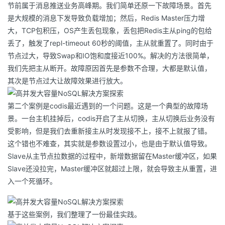
节前属于消息推送业务高峰期。我们简单还原一下故障场景。首先
是大规模的消息下发导致负载增加；然后，Redis Master压力增
大，TCP包积压，OS产生丢包现象，丢包把Redis主从ping的包给
丢了，触发了repl-timeout 60秒的阈值，主从就重置了。同时由于
节点过大，导致Swap和IO饱和度接近100%。解决的方法很简单，
我们先把主从断开。故障原因首先是参数不合理，大都是默认值，
其次是节点过大让故障效果进行放大。
第二个案例是codis最近遇到的一个问题。这是一个典型的故障场
景。一台主机挂掉后，codis开启了主从切换，主从切换后业务没有
受影响，但是我们去重新接主从时发现接不上，接不上就报了错。
这个错也不难查，其实就是参数设置过小，也是由于默认值导致。
Slave从主节点拉数据的过程中，新增数据留在Master缓冲区，如果
Slave还没拉完，Master缓冲区就超过上限，就会导致主从重置，进
入一个死循环。
基于这些案例，我们整理了一份最佳实践。