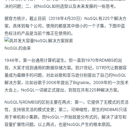
决的问题；二、对NoSQL如何选型以及未来发展的一些思考。
者
据官方统计，截止目前（2018年4月20日）NoSQL有225个解决方
我
案，具体到每个公司，使用的都是其中很小的一个子集，下图中蓝
色标注的产品是当前个推正在使用的。
的
我
NoSQL的由来
博
的
我
1946年，第一台通用计算机诞生。但一直到1970年RDMBS的出
现，大家才找到通用的数据存储方案。到21世纪，DT时代让数据容
客
论
的
我
量成为最棘手的问题，对此谷歌和亚马逊分别提出了自己的NoSQL
坛
圈
的
我
解决方案，比如谷歌于2006年提出了Bigtable。2009年的一次技术
大会上，NoSQL一词被正式提出，到现在共有225种解决方案。
子
直
的
我
NoSQL与RDMBS的区别主要在两点：第一，它提供了无模式的灵活
性，支持很灵活的模式变更；第二，可伸缩性，原生的RDBMS只适
我
播
活
的
用于单机和小集群。而NoSQL一开始就是分布式的，解决了读写和
容量扩展性问题。以上两点，也是NoSQL产生的根本原因。
我
动
关
的