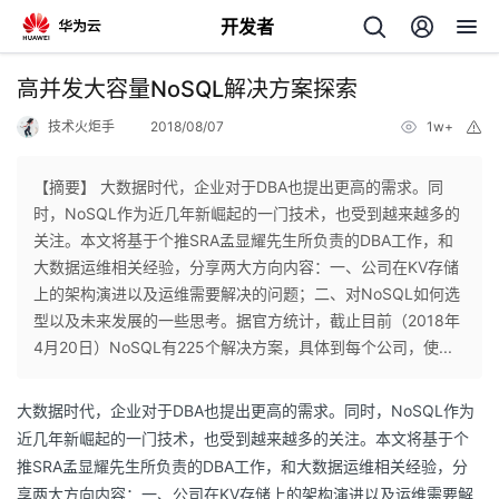
开发者
返
高并发大容量NoSQL解决方案探索
回
技术火炬手
2018/08/07
1w+
举
报
【摘要】 大数据时代，企业对于DBA也提出更高的需求。同
时，NoSQL作为近几年新崛起的一门技术，也受到越来越多的
关注。本文将基于个推SRA孟显耀先生所负责的DBA工作，和
个
大数据运维相关经验，分享两大方向内容：一、公司在KV存储
上的架构演进以及运维需要解决的问题；二、对NoSQL如何选
我
人
型以及未来发展的一些思考。据官方统计，截止目前（2018年
4月20日）NoSQL有225个解决方案，具体到每个公司，使...
的
主
大数据时代，企业对于DBA也提出更高的需求。同时，NoSQL作为
开
页
近几年新崛起的一门技术，也受到越来越多的关注。本文将基于个
推SRA孟显耀先生所负责的DBA工作，和大数据运维相关经验，分
发
享两大方向内容：一、公司在KV存储上的架构演进以及运维需要解