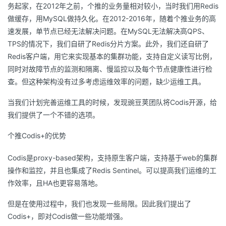
持
建
务起家，在2012年之前，个推的业务量相对较小，当时我们用Redis
证
实
的
做缓存，用MySQL做持久化。在2012-2016年，随着个推业务的高
议
验
收
速发展，单节点已经无法解决问题。在MySQL无法解决高QPS、
TPS的情况下，我们自研了Redis分片方案。此外，我们还自研了
藏
Redis客户端，用它来实现基本的集群功能，支持自定义读写比例，
同时对故障节点的监测和隔离、慢监控以及每个节点健康性进行检
查。但这种架构没有过多考虑运维效率的问题，缺少运维工具。
当我们计划完善运维工具的时候，发现豌豆荚团队将Codis开源，给
我们提供了一个不错的选项。
个推Codis+的优势
Codis是proxy-based架构，支持原生客户端，支持基于web的集群
操作和监控，并且也集成了Redis Sentinel。可以提高我们运维的工
作效率，且HA也更容易落地。
但是在使用过程中，我们也发现一些局限。因此我们提出了
Codis+，即对Codis做一些功能增强。