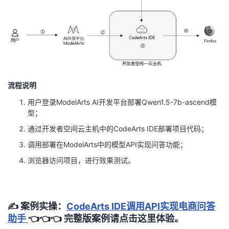
我
注
的
开
的
Programs
发
支
者
流程说明
持
学
用户登录ModelArts AI开发平台部署Qwen1.5-7b-ascend模
我
堂
型；
通过开发者空间云主机中的CodeArts IDE部署项目代码；
的
我
我
调用部署在ModelArts中的模型API实现问答功能；
技
的
浏览器访问项目，进行效果测试。
的
我
术
云
课
的
我
✍️ 案例实操：
CodeArts IDE调用API实现电商问答
支
声
程
认
的
我
助手
👈👈👈
完整版案例请点击这里体验。