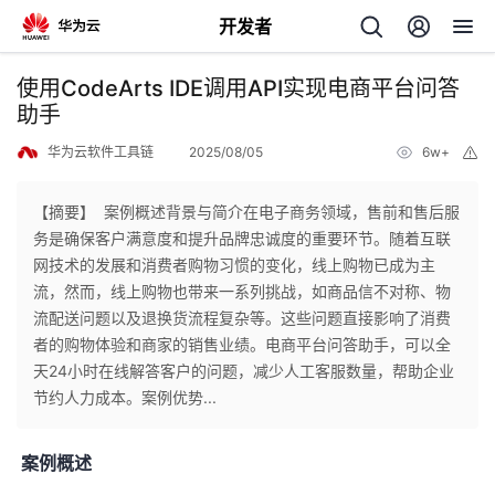
开发者
返
使用CodeArts IDE调用API实现电商平台问答
回
助手
华为云软件工具链
2025/08/05
6w+
举
报
【摘要】 案例概述背景与简介在电子商务领域，售前和售后服
务是确保客户满意度和提升品牌忠诚度的重要环节。随着互联
个
网技术的发展和消费者购物习惯的变化，线上购物已成为主
流，然而，线上购物也带来一系列挑战，如商品信不对称、物
我
人
流配送问题以及退换货流程复杂等。这些问题直接影响了消费
者的购物体验和商家的销售业绩。电商平台问答助手，可以全
的
主
天24小时在线解答客户的问题，减少人工客服数量，帮助企业
节约人力成本。案例优势...
开
页
案例概述
发