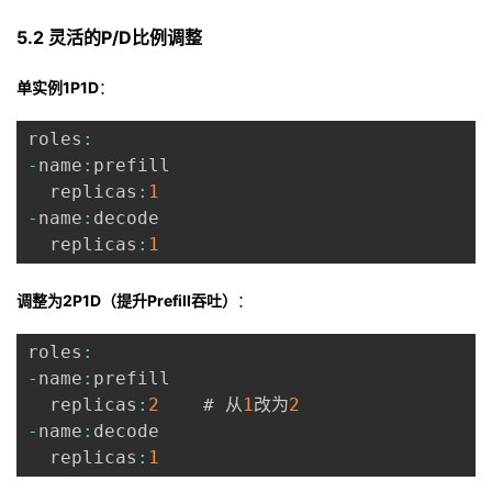
5.2 灵活的P/D比例调整
单实例1P1D
：
roles
:
-
name
:
prefill

  replicas
:
1
-
name
:
decode

  replicas
:
1
调整为2P1D（提升Prefill吞吐）
：
roles
:
-
name
:
prefill

  replicas
:
2
    # 从
1
改为
2
-
name
:
decode

  replicas
:
1