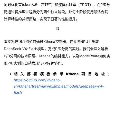
同时优化首token延迟（TTFT）和整体吞吐率（TPOT），而
P/D分
的
Programs
发
者
离
通过将推理过程拆分为两个独立阶段，让每个阶段使用最适合其
计算特性的并行策略，实现了显著的性能提升。
支
者
我
持
学
的
我
本文将详细介绍如何通过Kthena控制器，在
昇腾NPU
上部署
我
堂
博
的
我
DeepSeek-V4-Flash模型，完成P/D分离的实践。我们会深入解析
P/D分离的技术原理、Kthena的编排能力，以及ModelRoute如何实
的
我
客
论
的
我
我
现P/D实例的自动发现与KV传输协作。
技
的
坛
圈
的
我
的
我
相关部署模板参考Kthena项目地址
：
https://github.com/volcano-
术
云
子
直
的
我
课
的
我
sh/kthena/tree/main/examples/models/deepseek-v4-
flash
支
声
播
活
的
程
认
的
我
持
建
动
关
证
实
的