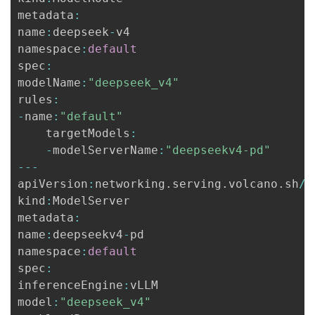
metadata
:
name
:
deepseek
-
v4

namespace
:
default
spec
:
modelName
:
"deepseek_v4"
rules
:
-
name
:
"default"
    targetModels
:
-
modelServerName
:
"deepseekv4-pd"
--
-
apiVersion
:
networking
.
serving
.
volcano
.
sh
/
v
kind
:
ModelServer

metadata
:
name
:
deepseekv4
-
pd

namespace
:
default
spec
:
inferenceEngine
:
vLLM

model
:
"deepseek_v4"