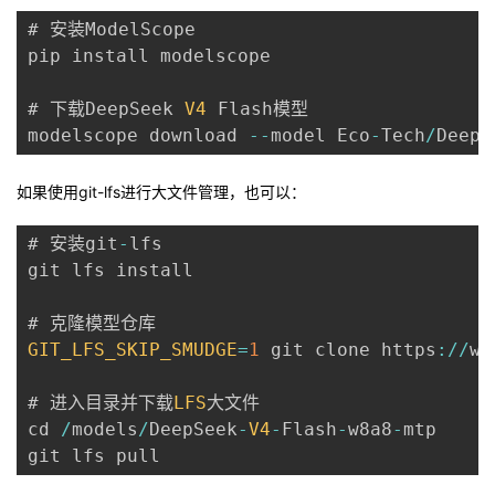
# 安装ModelScope

pip install modelscope

# 下载DeepSeek 
V4
 Flash模型

modelscope download 
--
model Eco
-
Tech
/
DeepS
如果使用git-lfs进行大文件管理，也可以：
# 安装git
-
lfs

git lfs install

GIT_LFS_SKIP_SMUDGE
=
1
 git clone https
:
/
/
ww
# 进入目录并下载
LFS
大文件

cd 
/
models
/
DeepSeek
-
V4
-
Flash
-
w8a8
-
mtp
