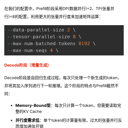
在我们的配置中，Prefill阶段采用DP(数据并行)=2、TP(张量并
行)=8的配置，利用更大的张量并行度来加速矩阵运算：
--
data
-
parallel
-
size 
2
--
tensor
-
parallel
-
size 
8
--
max
-
num
-
batched
-
tokens 
8192
--
max
-
num
-
seqs 
4
Decode阶段（增量生成）
Decode阶段是自回归生成过程，每次只处理一个新生成的token，
并将其加入序列进行下一轮推理。这个阶段的特点与Prefill截然不
同：
Memory-Bound型
：每次只计算一个token，但需要读取完
整的KV Cache
并行度需求低
：单个token的计算量有限，过大的张量并行反
而增加通信开销