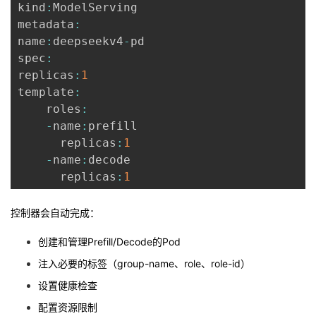
kind
:
ModelServing

metadata
:
name
:
deepseekv4
-
pd

spec
:
replicas
:
1
template
:
    roles
:
-
name
:
prefill

      replicas
:
1
-
name
:
decode

      replicas
:
1
控制器会自动完成：
创建和管理Prefill/Decode的Pod
注入必要的标签（group-name、role、role-id）
设置健康检查
配置资源限制