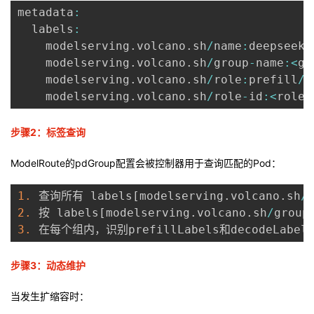
metadata
:
  labels
:
    modelserving
.
volcano
.
sh
/
name
:
deepseekv
    modelserving
.
volcano
.
sh
/
group
-
name
:
<
gr
    modelserving
.
volcano
.
sh
/
role
:
prefill
/
d
    modelserving
.
volcano
.
sh
/
role
-
id
:
<
role
-
步骤2：标签查询
ModelRoute的pdGroup配置会被控制器用于查询匹配的Pod：
1.
 查询所有 labels
[
modelserving
.
volcano
.
sh
/
2.
 按 labels
[
modelserving
.
volcano
.
sh
/
group
3.
步骤3：动态维护
当发生扩缩容时：