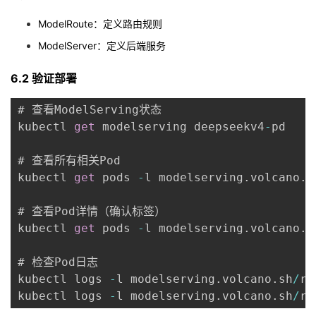
ModelRoute：定义路由规则
ModelServer：定义后端服务
6.2 验证部署
# 查看ModelServing状态

kubectl 
get
 modelserving deepseekv4
-
pd

# 查看所有相关Pod

kubectl 
get
 pods 
-
l modelserving
.
volcano
.
s
# 查看Pod详情（确认标签）

kubectl 
get
 pods 
-
l modelserving
.
volcano
.
s
# 检查Pod日志

kubectl logs 
-
l modelserving
.
volcano
.
sh
/
ro
kubectl logs 
-
l modelserving
.
volcano
.
sh
/
ro