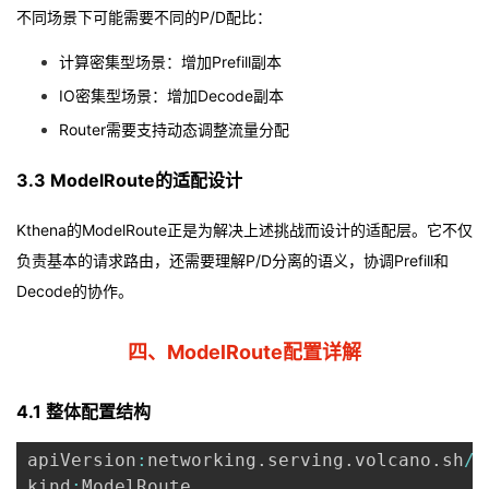
不同场景下可能需要不同的P/D配比：
计算密集型场景：增加Prefill副本
IO密集型场景：增加Decode副本
Router需要支持动态调整流量分配
3.3 ModelRoute的适配设计
Kthena的ModelRoute正是为解决上述挑战而设计的适配层。它不仅
负责基本的请求路由，还需要理解P/D分离的语义，协调Prefill和
Decode的协作。
四、ModelRoute配置详解
4.1 整体配置结构
apiVersion
:
networking
.
serving
.
volcano
.
sh
/
v
kind
:
ModelRoute
