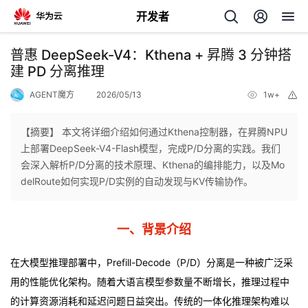
开发者
返
普惠 DeepSeek-V4：Kthena + 昇腾 3 分钟搭
回
建 PD 分离推理
AGENT魔方
2026/05/13
1w+
举
报
【摘要】 本文将详细介绍如何通过Kthena控制器，在昇腾NPU
上部署DeepSeek-V4-Flash模型，完成P/D分离的实践。我们
个
会深入解析P/D分离的技术原理、Kthena的编排能力，以及Mo
delRoute如何实现P/D实例的自动发现与KV传输协作。
我
人
一、背景介绍
我
的
主
在大模型推理部署中，Prefill-Decode（P/D）分离是一种被广泛采
我
的
开
页
用的性能优化架构。随着大语言模型参数量不断增长，推理过程中
我
的
开
发
的计算资源消耗和延迟问题日益突出。传统的一体化推理架构难以