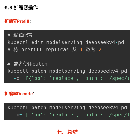
6.3 扩缩容操作
扩缩容Prefill
：
# 编辑配置

kubectl edit modelserving deepseekv4
-
pd

# 将 prefill
.
replicas 从 
1
 改为 
2
# 或者使用patch

kubectl patch modelserving deepseekv4
-
pd 
-
-
p
=
'[{"op": "replace", "path": "/spec/te
扩缩容Decode
：
kubectl patch modelserving deepseekv4
-
pd 
-
-
p
=
'[{"op": "replace", "path": "/spec/te
七、总结