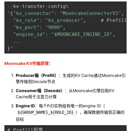
--
kv
-
transfer
-
config\

'
{
"kv_connector"
:
"MooncakeConnectorV1"
,
"kv_role"
:
"kv_producer"
,
     # Prefill为
"kv_port"
:
"9000"
,
"engine_id"
:
"$MOONCAKE_ENGINE_ID"
,
...
}
Mooncake KV传输原理
：
Producer端（Prefill）
：生成的KV Cache通过Mooncake引
擎传输到Decode节点
Consumer端（Decode）
：从Mooncake引擎拉取KV
Cache用于注意力计算
Engine ID
：每个P/D实例组有唯一的engine ID（
），确保数据传输到正确的
${GROUP_NAME}_${ROLE_ID}
目标