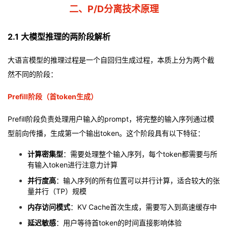
二、P/D分离技术原理
议
注
验
收
藏
2.1 大模型推理的两阶段解析
大语言模型的推理过程是一个自回归生成过程，本质上分为两个截
然不同的阶段：
Prefill阶段（首token生成）
Prefill阶段负责处理用户输入的prompt，将完整的输入序列通过模
型前向传播，生成第一个输出token。这个阶段具有以下特征：
计算密集型
：需要处理整个输入序列，每个token都需要与所
有输入token进行注意力计算
并行度高
：输入序列的所有位置可以并行计算，适合较大的张
量并行（TP）规模
内存访问模式
：
KV Cache
首次生成，需要写入到高速缓存中
延迟敏感
：用户等待首token的时间直接影响体验