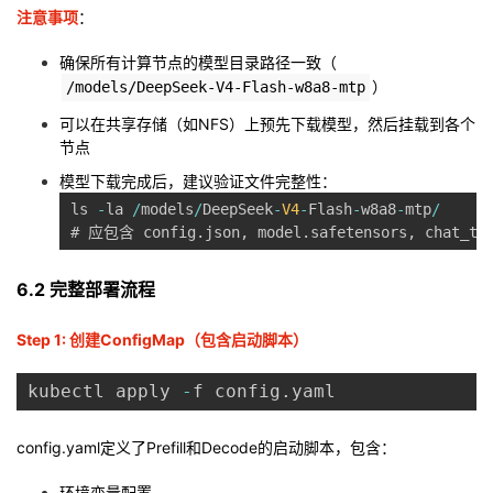
注意事项
：
确保所有计算节点的模型目录路径一致（
）
/models/DeepSeek-V4-Flash-w8a8-mtp
可以在共享存储（如NFS）上预先下载模型，然后挂载到各个
节点
模型下载完成后，建议验证文件完整性：
ls 
-
la 
/
models
/
DeepSeek
-
V4
-
Flash
-
w8a8
-
mtp
/
# 应包含 config
.
json
,
 model
.
safetensors
,
 chat_te
6.2 完整部署流程
Step 1: 创建ConfigMap（包含启动脚本）
kubectl apply 
-
f config
.
config.yaml定义了Prefill和Decode的启动脚本，包含：
环境变量配置