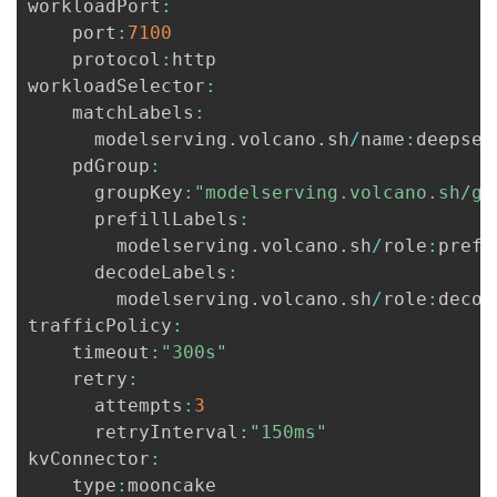
workloadPort
:
    port
:
7100
    protocol
:
http

workloadSelector
:
                       
    matchLabels
:
      modelserving
.
volcano
.
sh
/
name
:
deepsee
    pdGroup
:
                              
      groupKey
:
"modelserving.volcano.sh/gr
      prefillLabels
:
                     
        modelserving
.
volcano
.
sh
/
role
:
prefil
      decodeLabels
:
                     
        modelserving
.
volcano
.
sh
/
role
:
decode
trafficPolicy
:
    timeout
:
"300s"
    retry
:
      attempts
:
3
      retryInterval
:
"150ms"
kvConnector
:
    type
: