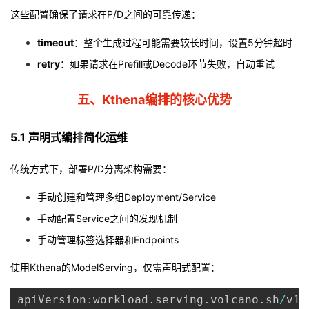
这些配置确保了请求在P/D之间的可靠传递：
timeout
：整个生成过程可能需要较长时间，设置5分钟超时
retry
：如果请求在Prefill或Decode环节失败，自动重试
五、Kthena编排的核心优势
5.1 声明式编排简化运维
传统方式下，部署P/D分离架构需要：
手动创建和管理多组Deployment/Service
手动配置Service之间的发现机制
手动管理标签选择器和Endpoints
使用Kthena的ModelServing，仅需声明式配置：
apiVersion
:
workload
.
serving
.
volcano
.
sh
/
v1a