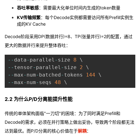
吞吐率敏感
：需要最大化单位时间内生成的token数量
KV传输频繁
：每个Decode实例都需要访问所有Prefill实例生
成的KV Cache
Decode阶段采用DP(数据并行)=8、TP(张量并行)=2的配置，通过
更大的数据并行来提升整体吞吐：
--
data
-
parallel
-
size 
8
--
tensor
-
parallel
-
size 
2
--
max
-
num
-
batched
-
tokens 
144
--
max
-
num
-
seqs 
48
2.2 为什么P/D分离能提升性能
传统的单体架构面临"一刀切"的困境：为了同时满足Prefill和
Decode的需求，必须在并行策略上做出妥协，导致两个阶段都无法
达到最优。而P/D分离的核心价值在于
解耦
：