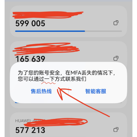
发
的
Programs
发
者
支
者
我
持
我
的
学
我
我
的
博
堂
我
的
我
的
论
客
我
的
技
我
的
圈
坛
我
的
云
术
我
的
直
子
我
的
课
声
支
的
活
播
我
的
认
程
建
持
关
动