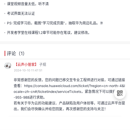
的
课堂视频音量太低，听不清
注
我
考试界面无法认证
的
开
PS: 完成学习后，截图“学习完成页面”，抽取华为周边礼品。🥂
的
Programs
发
开发者学堂在线课程1.2章节可能存在笔误，建议修改。
支
者
评论（
1
）
持
学
【云声小管家】
子规
2024-10-10 11:47:51
我
堂
非常感谢您的反馈，您的问题已移交至专业工程师进行对接，可通过链接
查看：https://console.huaweicloud.com/ticket/?region=cn-north-4&l
我
的
ocale=zh-cn#/ticketindex/serviceTickets，紧急情况下可以拨打4000
我
-955-988进行求助。
的
技
若有关于华为云的功能建议、产品缺陷及用户体验等，可通过云声平台提
我
的
出，我们会尽快确认并给您回复，再次感谢您的支持与关注！
退
云
术
我
的
课
出
登