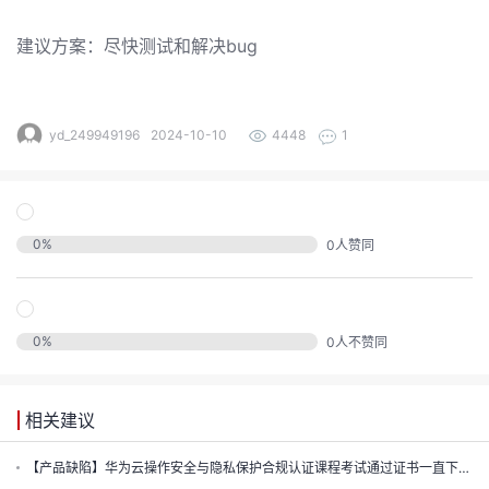
发
建议方案：尽快测试和解决bug
者
我
yd_249949196
2024-10-10
4448
1
我
的
我
的
博
0
%
0
人赞同
我
的
论
客
我
的
圈
坛
0
%
0
人不赞同
我
的
直
子
相关建议
的
活
播
我
【产品缺陷】华为云操作安全与隐私保护合规认证课程考试通过证书一直下不来
关
动
我