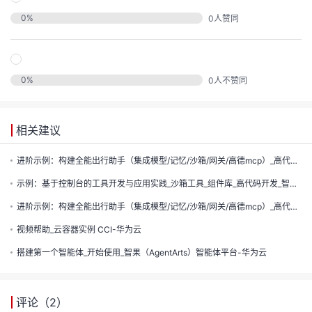
发
0
%
0
人赞同
者
我
0
%
0
人不赞同
我
的
相关建议
我
的
博
进阶示例：构建全能出行助手（集成模型/记忆/沙箱/网关/高德mcp）_高代码开发_智果（AgentArts）智能体平台-华为云
我
的
论
客
示例：基于控制台的工具开发与应用实践_沙箱工具_组件库_高代码开发_智果（AgentArts）智能体平台-华为云
我
进阶示例：构建全能出行助手（集成模型/记忆/沙箱/网关/高德mcp）_高代码开发_智果（AgentArts）智能体平台-华为云
的
圈
坛
视频帮助_云容器实例 CCI-华为云
我
的
直
子
搭建第一个智能体_开始使用_智果（AgentArts）智能体平台-华为云
的
活
播
我
评论（
2
）
关
动
我