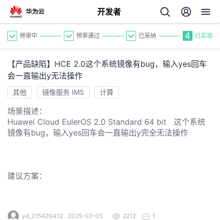
开发者
4
预审中
预审通过
已采纳
已实现
【产品缺陷】HCE 2.0这个系统镜像有bug，输入yes回车
会一直输出y无法操作
其他
镜像服务 IMS
计算
场景描述：
个
Huawei Cloud EulerOS 2.0 Standard 64 bit 这个系统
镜像有bug，输入yes回车会一直输出y完全无法操作
我
人
我
的
主
建议方案：
我
的
开
页
我
的
yd_215420412
2025-02-05
2212
1
开