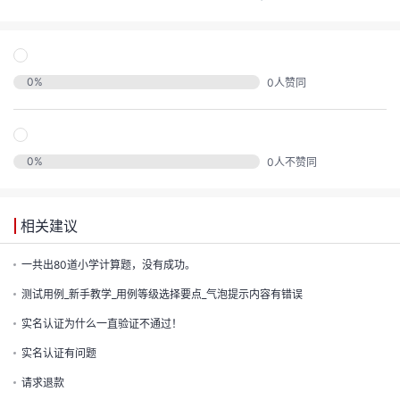
发
的
Programs
发
者
支
0
%
0
人赞同
者
我
持
我
的
学
0
%
0
人不赞同
我
我
的
博
堂
我
的
我
的
论
相关建议
客
我
的
技
我
一共出80道小学计算题，没有成功。
的
圈
坛
我
的
测试用例_新手教学_用例等级选择要点_气泡提示内容有错误
云
术
我
的
直
子
我
的
课
实名认证为什么一直验证不通过！
声
支
的
活
播
实名认证有问题
我
的
认
程
请求退款
建
持
关
动