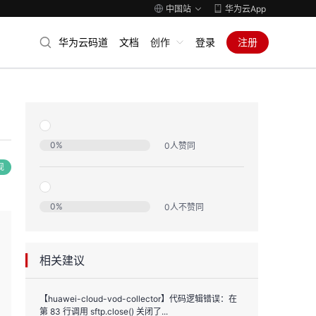
中国站
华为云App
华为云码道
文档
创作
登录
注册
0
%
0
人赞同
现
0
%
0
人不赞同
相关建议
【huawei-cloud-vod-collector】代码逻辑错误：在
第 83 行调用 sftp.close() 关闭了...