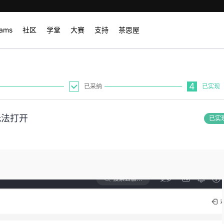
rams
社区
学堂
大赛
支持
茶思屋
4
已采纳
已实现
无法打开
已实