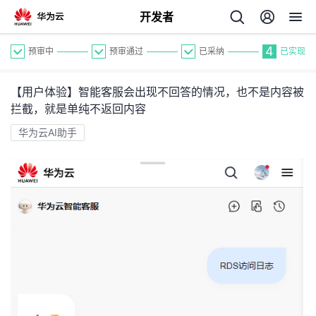
开发者
4
预审中
预审通过
已采纳
已实现
【用户体验】智能客服会出现不回答的情况，也不是内容被
拦截，就是单纯不返回内容
华为云AI助手
个
我
人
的
主
开
页