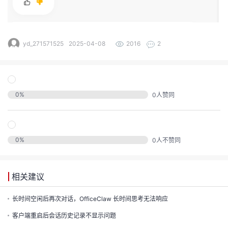
发
者
yd_271571525
2025-04-08
2016
2
我
我
的
0
%
0
人赞同
我
的
博
我
的
论
客
0
%
0
人不赞同
我
的
圈
坛
我
的
相关建议
直
子
长时间空闲后再次对话，OfficeClaw 长时间思考无法响应
的
活
播
我
客户端重启后会话历史记录不显示问题
关
动
我