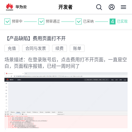
开发者
4
预审中
预审通过
已采纳
已实现
【产品缺陷】费用页面打不开
充值
合同与发票
续费
账单
场景描述：在登录账号后，点击费用打不开页面，一直是空
白，页面程序报错，已经一周时间了
个
我
人
的
主
开
页