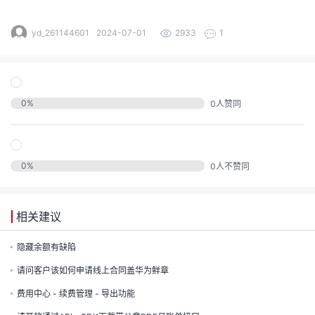
发
yd_261144601
2024-07-01
2933
1
者
我
0
%
0
人赞同
我
的
我
的
博
0
%
0
人不赞同
我
的
论
客
我
的
圈
坛
相关建议
我
的
直
子
隐藏余额有缺陷
请问客户该如何申请线上合同盖华为鲜章
的
活
播
我
费用中心 - 续费管理 - 导出功能
关
动
我