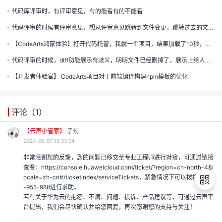
的
代码库评审时，有评审意见，有的能看有的不能看
注
我
的
开
代码评审的时候有评审意见，想从评审意见跳转到文件变更，跳转过去的文件和评审的文件不一致，需要自己一个一个文件翻
【CodeArts鸿蒙体验】打开代码托管，我就一个项目，结果加载了10秒，这个速度应该要进行优化一下
的
Programs
发
代码评审的时候，diff功能展示有歧义，明明文件已经删掉了，展示上给人感觉是文件没有删掉，只是删掉了文件里的内容
支
【开发者体验官】 CodeArts项目对于前端编译构建npm模板的优化
者
持
学
评论（
1
）
我
【云声小管家】
子规
堂
2024-06-07 15:33:04
我
的
非常感谢您的反馈，您的问题已移交至专业工程师进行对接，可通过链接
我
查看：https://console.huaweicloud.com/ticket/?region=cn-north-4&l
的
技
ocale=zh-cn#/ticketindex/serviceTickets，紧急情况下可以拨打4000
我
的
-955-988进行求助。
若有关于华为云的抱怨、不满、问题、投诉、产品建议等，可通过云声平
云
术
台提出，我们会尽快确认并给您回复，再次感谢您的支持与关注！
我
的
课
退