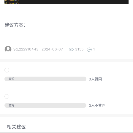
发
者
建议方案：
我
我
的
yd_222910443
2024-06-07
3155
1
我
的
博
我
的
论
客
0
%
0
人赞同
我
的
圈
坛
我
的
直
子
0
%
0
人不赞同
的
活
播
我
相关建议
关
动
我