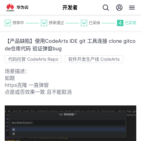
开发者
4
预审中
预审通过
已采纳
已实现
【产品缺陷】使用CodeArts IDE git 工具连接 clone gitco
de仓库代码 验证弹窗bug
代码托管 CodeArts Repo
软件开发生产线 CodeArts
场景描述：
个
如题
https克隆 一直弹窗
我
点是或否效果一致 且不能取消
人
的
主
开
页