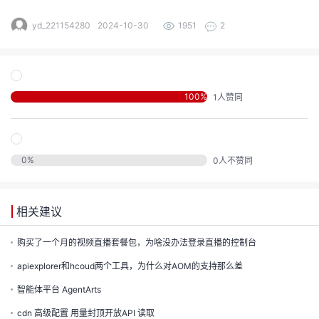
发
yd_221154280
2024-10-30
1951
2
者
我
100
%
1
人赞同
我
的
我
的
博
0
%
0
人不赞同
我
的
论
客
相关建议
我
的
圈
坛
购买了一个月的视频直播套餐包，为啥没办法登录直播的控制台
我
的
直
子
apiexplorer和hcoud两个工具，为什么对AOM的支持那么差
的
活
播
我
智能体平台 AgentArts
cdn 高级配置 用量封顶开放API 读取
关
动
我