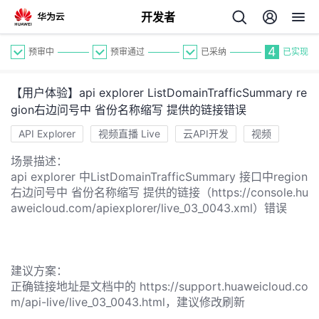
开发者
4
预审中
预审通过
已采纳
已实现
【用户体验】api explorer ListDomainTrafficSummary re
gion右边问号中 省份名称缩写 提供的链接错误
API Explorer
视频直播 Live
云API开发
视频
场景描述：
个
api explorer 中ListDomainTrafficSummary 接口中region
右边问号中 省份名称缩写 提供的链接（https://console.hu
我
aweicloud.com/apiexplorer/live_03_0043.xml）错误
人
的
主
建议方案：
开
页
正确链接地址是文档中的 https://support.huaweicloud.co
m/api-live/live_03_0043.html，建议修改刷新