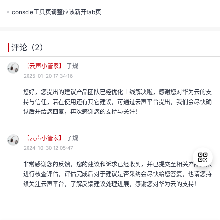
的
console工具页调整应该新开tab页
注
我
的
开
评论（
2
）
的
Programs
发
【云声小管家】
子规
支
2025-01-20 17:34:16
者
您好，您提出的建议产品团队已经优化上线解决啦，感谢您对华为云的支
持
持与信任，若在使用还有其它建议，可通过云声平台提出，我们会尽快确
学
认后并给您回复，再次感谢您的支持与关注！
我
堂
【云声小管家】
子规
2024-10-30 12:05:47
我
的
我
非常感谢您的反馈，您的建议和诉求已经收到，并已提交至相关产品团队
的
技
进行核查评估，评估完成后对于建议是否采纳会尽快给您答复，也请您持
我
的
续关注云声平台，了解反馈建议处理进展，感谢您对华为云的支持！
退
云
术
我
的
出
课
登