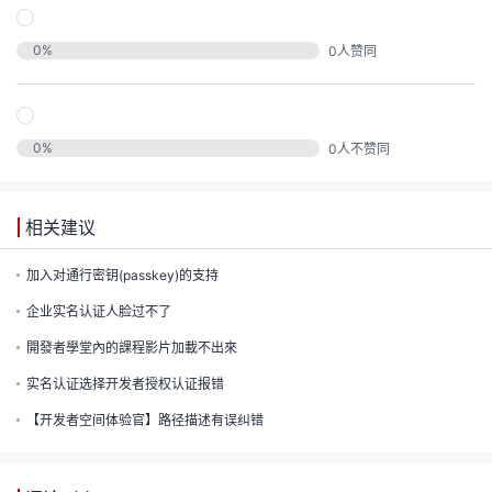
发
0
%
0
人赞同
者
我
0
%
0
人不赞同
我
的
我
的
博
相关建议
我
的
论
加入对通行密钥(passkey)的支持
客
企业实名认证人脸过不了
我
的
圈
坛
開發者學堂內的課程影片加載不出來
我
的
直
子
实名认证选择开发者授权认证报错
【开发者空间体验官】路径描述有误纠错
的
活
播
我
关
动
我