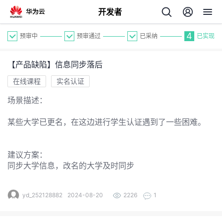
开发者
4
预审中
预审通过
已采纳
已实现
【产品缺陷】信息同步落后
在线课程
实名认证
场景描述：
个
某些大学已更名，在这边进行学生认证遇到了一些困难。
我
人
建议方案：
同步大学信息，改名的大学及时同步
的
主
开
yd_252128882
2024-08-20
2226
1
页