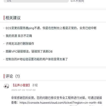
发
0
%
0
人不赞同
者
相关建议
我
ECS变更后服务器ping不通，但是在控制台上看是正常的，业务已经中断
我的资源 显示不正确
我
的
子网无法进行删除操作
我
的
博
图解VPC链接错误，链接到了高斯DB
我
的
论
控制台的IP地址组设置功能的用户体验变得太差了
客
我
的
圈
坛
评论（
1
）
我
的
直
子
【云声小管家】
子规
2025-07-22 10:47:22
的
活
播
我
非常感谢您的反馈，您的问题已移交至专业工程师进行对接，可通过链接
查看：https://console.huaweicloud.com/ticket/?region=cn-north-4&l
关
动
我