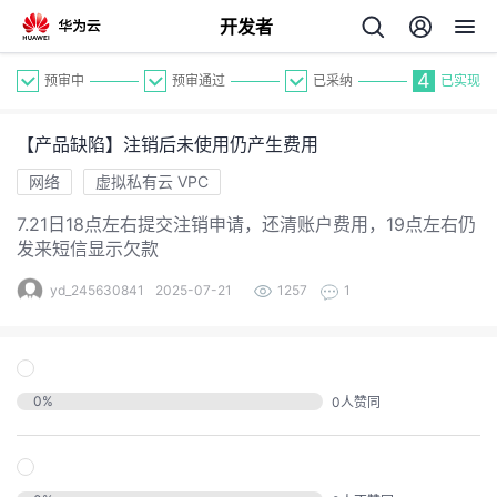
开发者
4
预审中
预审通过
已采纳
已实现
【产品缺陷】注销后未使用仍产生费用
网络
虚拟私有云 VPC
7.21日18点左右提交注销申请，还清账户费用，19点左右仍
发来短信显示欠款
个
yd_245630841
2025-07-21
1257
1
我
人
的
主
0
%
0
人赞同
开
页