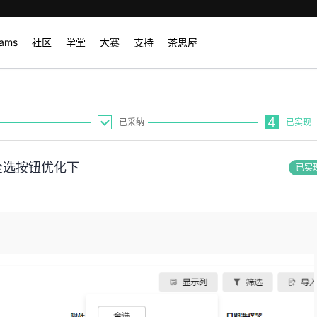
rams
社区
学堂
大赛
支持
茶思屋
4
已采纳
已实现
全选按钮优化下
已实