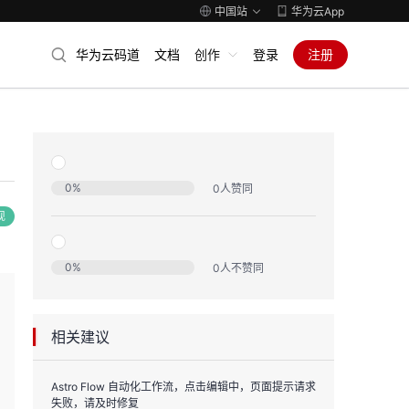
中国站
华为云App
华为云码道
文档
创作
登录
注册
0
%
0
人赞同
现
0
%
0
人不赞同
相关建议
Astro Flow 自动化工作流，点击编辑中，页面提示请求
失败，请及时修复