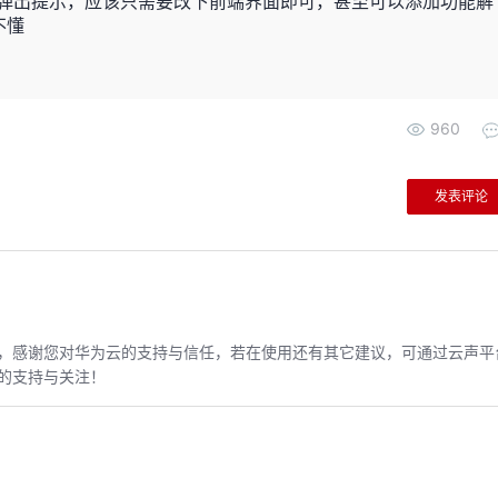
浮或点击弹出提示，应该只需要改下前端界面即可，甚至可以添加功能解
不懂
960
发表评论
，感谢您对华为云的支持与信任，若在使用还有其它建议，可通过云声平
的支持与关注！