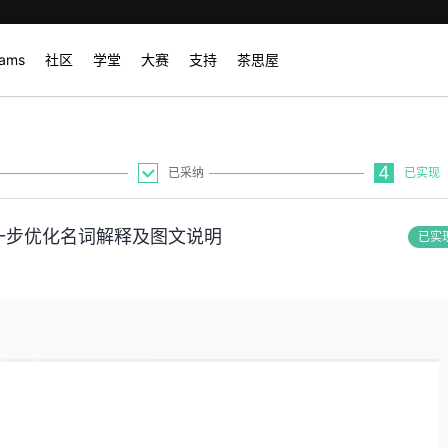
rams
社区
学堂
大赛
支持
茶思屋
4
已采纳
已实现
一步优化名词解释及图文说明
已实