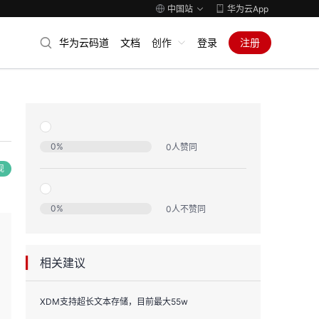
中国站
华为云App
华为云码道
文档
创作
登录
注册
0
%
0
人赞同
现
0
%
0
人不赞同
相关建议
XDM支持超长文本存储，目前最大55w