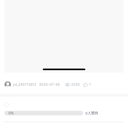
的
注
我
的
开
的
Programs
发
支
者
持
学
我
堂
yd_245713812
2024-07-29
2335
1
我
的
我
的
技
我
的
0
%
0
人赞同
云
术
我
的
课