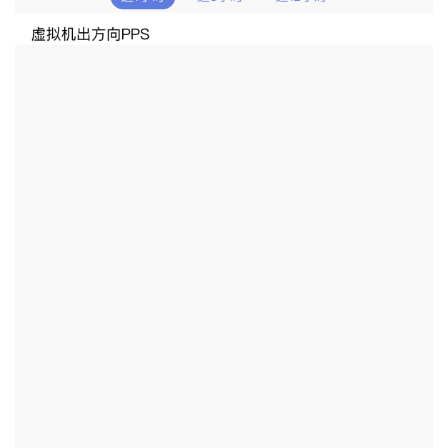
发
者
我
我
的
我
的
博
我
的
论
客
我
的
圈
坛
我
的
直
子
的
活
播
我
关
动
我