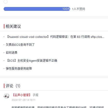
声
支
我
的
认
程
100
%
1
人不赞同
建
持
的
实
证
议
相关建议
收
验
【huawei-cloud-vod-collector】代码逻辑错误：在第 83 行调用 sftp.close() 关闭了...
藏
欠费后ECS查询不到了
如何退费
【ECS】主机安全Agent安装逻辑不正确
弹性服务器使用故障
评论（
1
）
【云声小管家】
子规
2024-07-29 14:19:11
非常感谢您的反馈，您的问题已移交至专业工程师进行对接，可通过链接