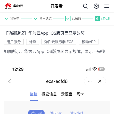
开发者
4
预审中
预审通过
已采纳
已实现
【功能建议】华为云App iOS版页面显示故障
用户服务
计算
弹性云服务器 ECS
移动APP
如图所示，华为云App iOS版页面显示故障，显示不完整
个
我
人
的
主
开
页