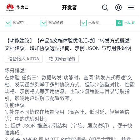
开发者
4
预审中
预审通过
已采纳
已实现
【功能建议】【产品&文档体验优化活动】“转发方式概述”
文档建议：增加协议选型指南、示例 JSON 与可用性说明
设备接入 IoTDA
物联网云服务
场景描述：
个
在体验“任务三：数据转发”功能时，查阅“转发方式概述”文
档，发现虽然列举了多种协议方式，但缺少选型对比、性能
我
规格、示例格式等实用信息，也缺少流程图与目录导航指
人
引，影响用户理解与配置效率。
我
功能建议：
的
主
1. 补充不同协议在场景应用（高吞吐、低时延、轻量通信
等）中的优劣对比；
我
的
开
页
2. 提供 JSON 推送示例结构（字段、层次说明），便于快
速集成；
我
的
开
3. 补充 AMQP 和 MQTT 的性能规格（如最大吞吐、并发