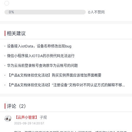
的
实
证
议
0
%
0
人不赞同
注
收
验
藏
相关建议
设备接入iotData，设备名称修改出现bug
微信小程序接入IOTDA的示例代码无法运行
华为云当前登录帐号查询原华为云帐号的问题
【产品&文档体验优化活动】购买实例界面应该增加界面概要
【产品&文档体验优化活动】“注册设备”文档中对不同认证方式的解释不够清晰
评论（
2
）
【云声小管家】
子规
2025-09-29 14:20:57