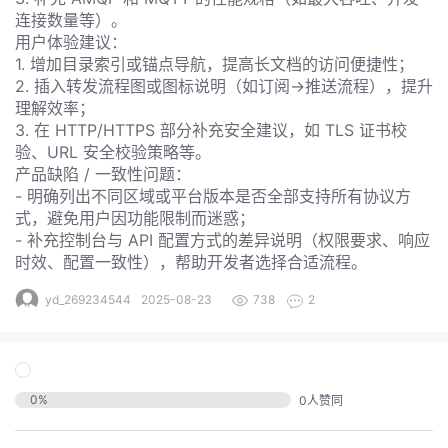
发
连接数量等）。
的
用户体验建议：
Programs
发
者
1. 增加目录索引或锚点导航，提高长文档的访问便捷性；
2. 插入转发流程图或图标说明（如订阅→推送流程），提升
支
者
我
理解效率；
3. 在 HTTP/HTTPS 部分补充安全建议，如 TLS 证书校
持
验、URL 安全校验策略等。
我
的
学
产品缺陷 / 一致性问题：
- 明确列出不同区域或平台版本是否全部支持所有协议方
我
我
的
博
堂
式，避免用户因功能限制而迷惑；
- 补充控制台与 API 配置方式的差异说明（权限要求、响应
我
的
我
的
论
客
时效、配置一致性），帮助开发者选择合适流程。
我
的
技
我
的
圈
坛
yd_269234544
2025-08-23
738
2
我
的
云
术
我
的
直
子
我
的
课
声
支
的
活
播
0
%
0
人赞同
我
的
认
程
建
持
关
动