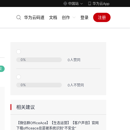
中国站
华为云App
华为云码道
文档
创作
登录
注册
0
%
0
人赞同
现
0
%
0
人不赞同
相关建议
【微信群OfficeAce】【生态运营】【客户声音】官网
下载officeace总是被系统识别“不安全”