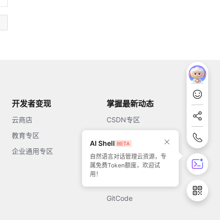
开发者变现
掌握最新动态
云商店
CSDN专区
教育专区
知乎
AI Shell
企业通用专区
开源中国
自然语言对话管理云资源，专
属免费Token额度，欢迎试
51CTO
用！
今日头条
GitCode