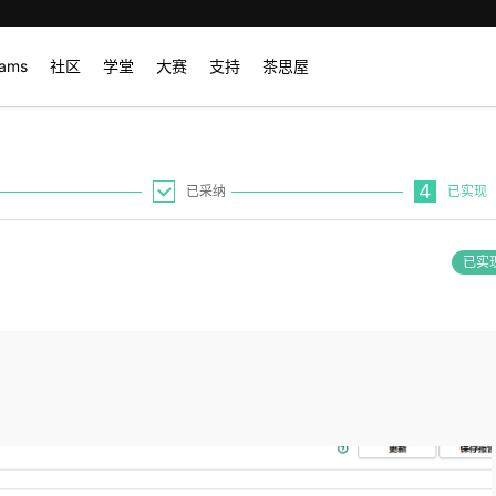
rams
社区
学堂
大赛
支持
茶思屋
4
已采纳
已实现
已实