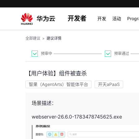
开发者
开发
活动
Prog
全部建议
>
建议详情
预审中
预审通过
【用户体验】组件被查杀
智果（AgentArts）智能体平台
开天aPaaS
场景描述：
webserver-26.6.0-1783478745625.exe