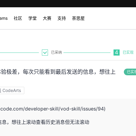
rams
社区
学堂
大赛
支持
茶思屋
4
已采纳
已实现
端使用体验极差，每次只能看到最后发送的信息，想往上
已实
odeArts
ode.com/developer-skill/vod-skill/issues/94)
信息，想往上滚动查看历史消息但无法滚动