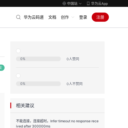
中国站
华为云App
华为云码道
文档
创作
登录
注册
0
%
0
人赞同
现
0
%
0
人不赞同
相关建议
不能连接，连接超时。Infer timeout no response rece
ived after 300000ms