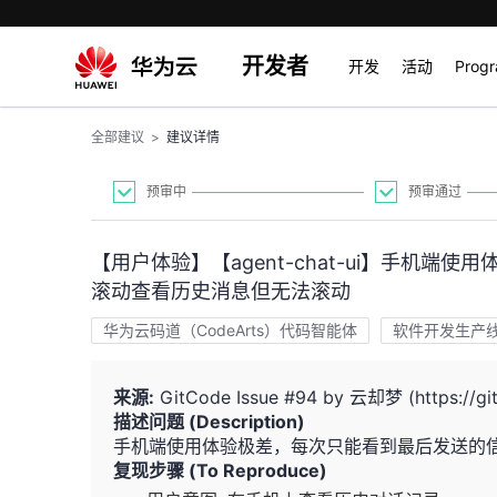
开发者
开发
活动
Prog
全部建议
>
建议详情
预审中
预审通过
【用户体验】【agent-chat-ui】手机
滚动查看历史消息但无法滚动
华为云码道（CodeArts）代码智能体
软件开发生产线 C
来源:
GitCode Issue #94 by 云却梦 (https://gitc
描述问题 (Description)
手机端使用体验极差，每次只能看到最后发送的
复现步骤 (To Reproduce)