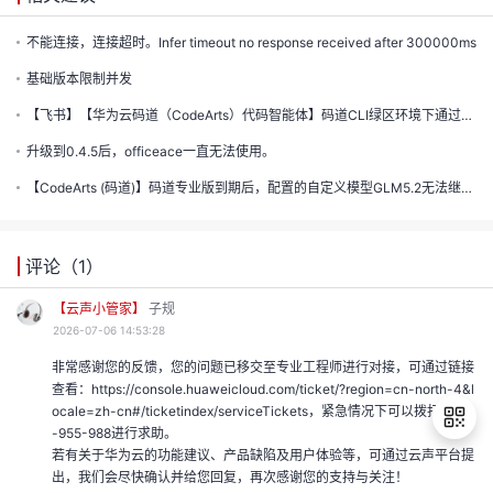
的
不能连接，连接超时。Infer timeout no response received after 300000ms
注
我
的
开
基础版本限制并发
的
Programs
【飞书】【华为云码道（CodeArts）代码智能体】码道CLI绿区环境下通过AKSK配置模型列表失败
发
升级到0.4.5后，officeace一直无法使用。
支
者
【CodeArts (码道)】码道专业版到期后，配置的自定义模型GLM5.2无法继续使用。对话框报错：Unauthoriz...
持
学
评论（
1
）
我
堂
【云声小管家】
子规
2026-07-06 14:53:28
我
的
我
非常感谢您的反馈，您的问题已移交至专业工程师进行对接，可通过链接
的
查看：https://console.huaweicloud.com/ticket/?region=cn-north-4&l
技
我
的
ocale=zh-cn#/ticketindex/serviceTickets，紧急情况下可以拨打4000
-955-988进行求助。
云
术
若有关于华为云的功能建议、产品缺陷及用户体验等，可通过云声平台提
我
的
课
出，我们会尽快确认并给您回复，再次感谢您的支持与关注！