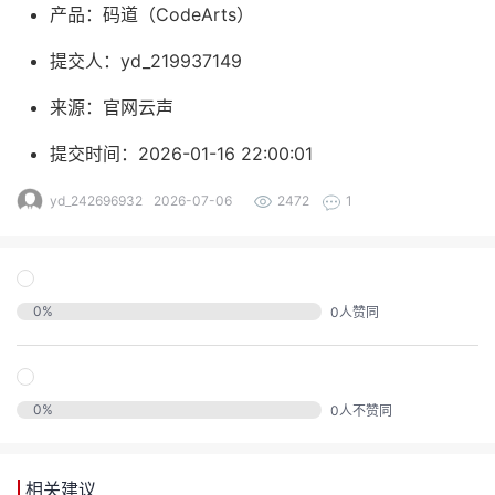
发
产品：码道（CodeArts）
者
提交人：yd_219937149
来源：官网云声
我
提交时间：2026-01-16 22:00:01
我
的
yd_242696932
2026-07-06
2472
1
我
的
博
我
的
论
客
0
%
0
人赞同
我
的
圈
坛
我
的
直
子
0
%
0
人不赞同
的
活
播
我
相关建议
关
动
我