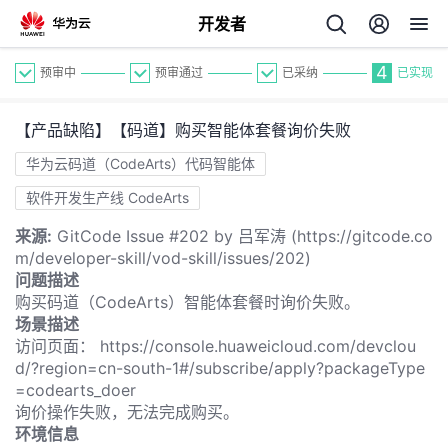
开发者
4
预审中
预审通过
已采纳
已实现
【产品缺陷】【码道】购买智能体套餐询价失败
华为云码道（CodeArts）代码智能体
软件开发生产线 CodeArts
来源:
GitCode Issue #202 by 吕军涛 (https://gitcode.co
个
m/developer-skill/vod-skill/issues/202)
问题描述
我
人
购买码道（CodeArts）智能体套餐时询价失败。
场景描述
的
访问页面： https://console.huaweicloud.com/devclou
主
d/?region=cn-south-1#/subscribe/apply?packageType
=codearts_doer
开
页
询价操作失败，无法完成购买。
环境信息