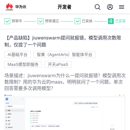
开发者
4
预审中
预审通过
已采纳
已实现
【产品缺陷】jiuwenswarm提问就报错，模型调用次数限
制，仅提了一个问题
AI基础平台
智果（AgentArts）智能体平台
MaaS模型即服务
开天aPaaS
个
场景描述：jiuwenswarm为什么一提问就报错？模型调用次
数限制？用的华为云的maas，明明就问了一个问题，单次
我
人
回答需要多次调用模型？
的
主
开
页