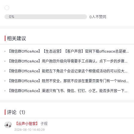
的
注
我
的
0
%
开
0
人不赞同
的
Programs
发
相关建议
支
者
【微信群OfficeAce】【生态运营】【客户声音】官网下载officeace总是被系统识别“不安全”
【微信群OfficeAce】用户抱怨升级向导需要手工点确认，点下一步的步骤太多了。
持
学
【微信群OfficeAce】能把左下角这个会话记录这个框做成活动的可以拉大或者缩小吗
我
【微信群OfficeAce】既然不安全，那就不应该在重要页面专门有一个Windows 版本安装的链接
堂
【微信群OfficeAce】渠道只有飞书、微信、钉钉、小艺，能否多开放一下工具接口进来
我
的
我
的
技
我
的
评论（
1
）
云
术
【云声小管家】
子规
我
的
课
2026-06-10 14:40:29