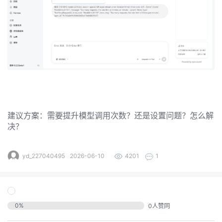
发
者
我
我
的
我
的
博
建议方案：需要提升模型调用次数？还是设置问题？怎么解
我
的
论
客
决？
我
的
圈
坛
yd_227040495
2026-06-10
4201
1
我
的
直
子
的
活
播
我
0
%
0
人赞同
关
动
我