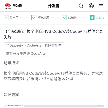
开发者
4
预审中
预审通过
已采纳
已实现
【产品缺陷】换个电脑用VS Code安装CodeArts插件登录
失败
华为云码道（CodeArts）代码智能体
软件开发生产线 CodeArts
个
场景描述：
我
人
换个电脑用VS Code安装CodeArts插件登录失败，异常居
然提醒的是后台编码，也不清楚怎么处理
我
的
主
我
的
建议方案：
开
页
我
的
开