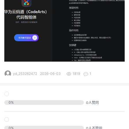
的
实
证
议
注
收
验
藏
yd_253262472
2026-06-03
1819
1
0
%
0
人赞同
0
%
0
人不赞同