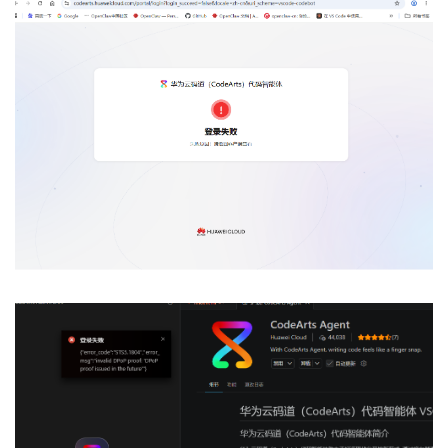
发
的
Programs
发
者
支
者
我
持
我
的
学
我
我
的
博
堂
我
的
我
的
论
客
我
的
技
我
的
圈
坛
我
的
云
术
我
的
直
子
我
的
课
声
支
的
活
播
我
的
认
程
建
持
关
动