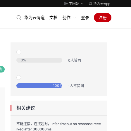
中国站
华为云App
华为云码道
文档
创作
登录
注册
0
%
0
人赞同
纳
100
%
1
人不赞同
相关建议
不能连接，连接超时。Infer timeout no response rece
ived after 300000ms