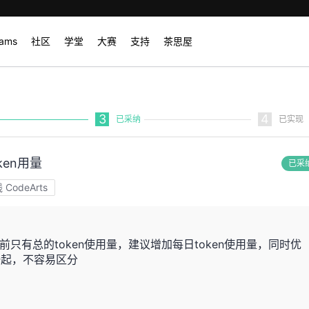
rams
社区
学堂
大赛
支持
茶思屋
3
4
已采纳
已实现
en用量
已采
odeArts
前只有总的token使用量，建议增加每日token使用量，同时优
一起，不容易区分