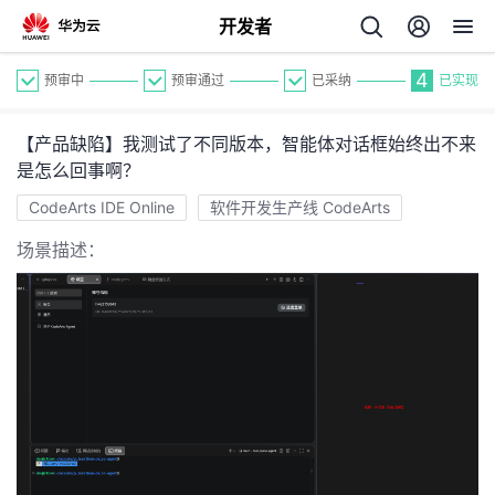
开发者
4
预审中
预审通过
已采纳
已实现
【产品缺陷】我测试了不同版本，智能体对话框始终出不来
是怎么回事啊？
CodeArts IDE Online
软件开发生产线 CodeArts
场景描述：
个
我
人
的
主
开
页