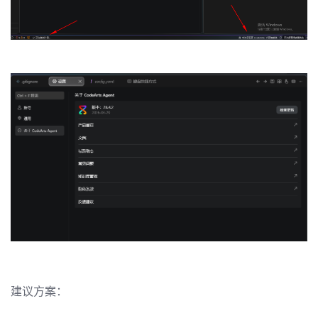
发
者
我
我
的
我
的
博
我
的
论
客
我
的
圈
坛
我
的
直
子
的
活
播
我
建议方案：
关
动
我