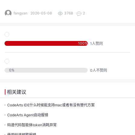
的
注
我
fangyan
2026-05-08
3768
2
的
开
的
Programs
发
100
%
1
人赞同
支
者
持
学
0
%
0
人不赞同
我
堂
相关建议
我
的
我
CodeArts IDE什么时候能支持mac或者有没有替代方案
的
技
我
的
CodeArts Agent启动报错
云
术
码道代码智能体token消耗异常
我
的
课
使用码道频繁报错