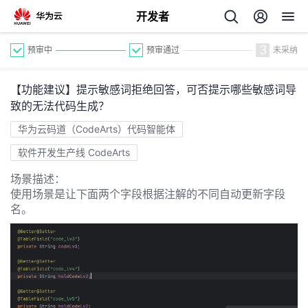
开发者
3
预审中
预审通过
未采纳
【功能建议】提示敏感词拒绝回答，可否提示哪些敏感词导
致的无法代码生成？
华为云码道（CodeArts）代码智能体
软件开发生产线 CodeArts
个
场景描述：
使用场景是让下面两个字段根据注解的不同自动更新字段
我
人
名。
的
主
开
页