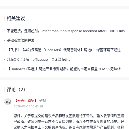
的
注
我
的
开
相关建议
的
Programs
不能连接，连接超时。Infer timeout no response received after 300000ms
发
基础版本限制并发
支
者
【飞书】【华为云码道（CodeArts）代码智能体】码道CLI绿区环境下通过AKSK配置模型列表失败
持
升级到0.4.5后，officeace一直无法使用。
学
【CodeArts (码道)】码道专业版到期后，配置的自定义模型GLM5.2无法继续使用。对话框报错：Unauthoriz...
我
堂
我
的
评论（
2
）
我
【云声小管家】
子规
的
技
2026-05-15 16:45:36
我
的
您好，关于您提交的建议产品和研发团队进行了评估，输入敏感词后直接
云
术
我
的
课
屏蔽掉，敏感词属于动态不会直接列出，所以不存在直接修改的场景。建
议输入之前检查上下文敏感词情况。综合考虑整体需求与产品规划，很抱