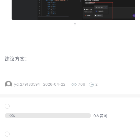
发
者
我
我
的
建议方案：
我
的
博
我
的
论
客
yd_279183594
2026-04-22
706
2
我
的
圈
坛
我
的
直
子
0
%
0
人赞同
的
活
播
我
关
动
我