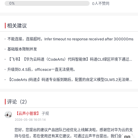
的
0
%
0
人不赞同
注
我
的
开
相关建议
的
Programs
发
不能连接，连接超时。Infer timeout no response received after 300000ms
支
基础版本限制并发
者
【飞书】【华为云码道（CodeArts）代码智能体】码道CLI绿区环境下通过AKSK配置模型列表失败
持
学
升级到0.4.5后，officeace一直无法使用。
我
【CodeArts (码道)】码道专业版到期后，配置的自定义模型GLM5.2无法继续使用。对话框报错：Unauthoriz...
堂
我
的
我
评论（
2
）
的
技
【云声小管家】
子规
我
的
2026-05-06 16:01:14
云
术
我
的
课
您好，您提出的建议产品团队已经优化上线解决啦，感谢您对华为云的支
持与信任，若在使用还有其它建议，可通过云声平台提出，我们会尽快确