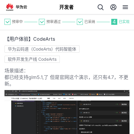
开发者
4
预审中
预审通过
已采纳
已实现
【用户体验】CodeArts
华为云码道（CodeArts）代码智能体
软件开发生产线 CodeArts
场景描述：
个
都已经支持glm5.1,了 但是官网这个演示，还只有4.7，不更
新。
我
人
的
主
开
页