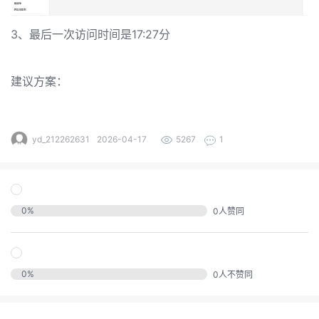
的
注
我
3、最后一次访问时间是17:27分
的
开
的
Programs
发
建议方案：
支
者
yd_212262631
2026-04-17
5267
1
持
学
我
堂
0
%
0
人赞同
我
的
我
的
技
我
的
0
%
0
人不赞同
云
术
我
的
课