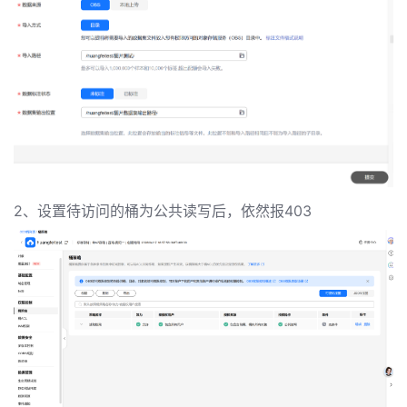
发
者
我
我
的
我
的
博
2、设置待访问的桶为公共读写后，依然报403
我
的
论
客
我
的
圈
坛
我
的
直
子
的
活
播
我
关
动
我