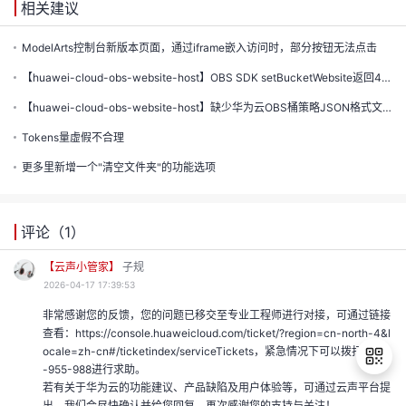
声
支
相关建议
我
的
认
程
建
ModelArts控制台新版本页面，通过iframe嵌入访问时，部分按钮无法点击
持
的
实
证
【huawei-cloud-obs-website-host】OBS SDK setBucketWebsite返回403错...
议
收
验
【huawei-cloud-obs-website-host】缺少华为云OBS桶策略JSON格式文档和示例
Tokens量虚假不合理
藏
更多里新增一个"清空文件夹"的功能选项
评论（
1
）
【云声小管家】
子规
2026-04-17 17:39:53
非常感谢您的反馈，您的问题已移交至专业工程师进行对接，可通过链接
查看：https://console.huaweicloud.com/ticket/?region=cn-north-4&l
ocale=zh-cn#/ticketindex/serviceTickets，紧急情况下可以拨打4000
-955-988进行求助。
若有关于华为云的功能建议、产品缺陷及用户体验等，可通过云声平台提
出，我们会尽快确认并给您回复，再次感谢您的支持与关注！