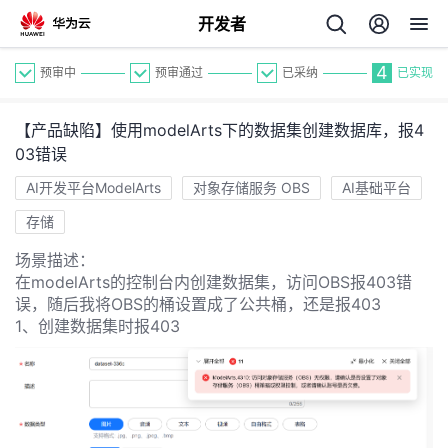
开发者
4
预审中
预审通过
已采纳
已实现
【产品缺陷】使用modelArts下的数据集创建数据库，报4
03错误
AI开发平台ModelArts
对象存储服务 OBS
AI基础平台
存储
个
场景描述：
在modelArts的控制台内创建数据集，访问OBS报403错
我
人
误，随后我将OBS的桶设置成了公共桶，还是报403
1、创建数据集时报403
的
主
开
页